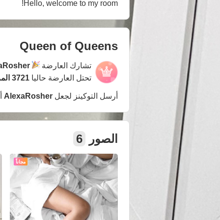
Hello, welcome to my room!
Queen of Queens
تشارك العارضة
aRosher
تحتل العارضة حاليا
3721 المركز
أرسل التوكينز لجعل
AlexaRosher
أ
الصور
6
مجاناً