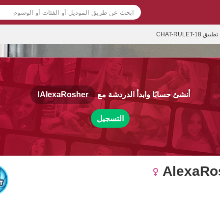
تطبيق CHAT-RULET-18
أنشئ حسابًا وابدأ الدردشة مع
AlexaRosher!
التسجيل
AlexaRo