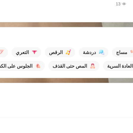
13
مساج
دردشة
الرقص
التعري
العادة السرية
المص حتى القذف
الجلوس على ال