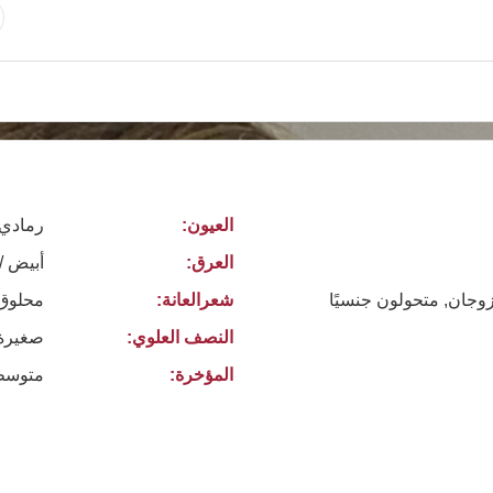
العيون:
رمادي
العرق:
أبيض /
زوجان, متحولون جنسيًا
شعرالعانة:
محلوق
النصف العلوي:
صغيرة
المؤخرة:
متوسط