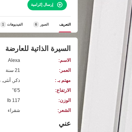
إرسال إكرامية
التعريف
الصور
6
الفيديوهات
1
السيرة الذاتية للعارضة
الاسم:
Alexa
العمر:
21 سنة
مهتم بـ :
ذكر, أنثى, 
الارتفاع:
5'6"
الوزن:
117 lb
الشعر:
شقراء
عني