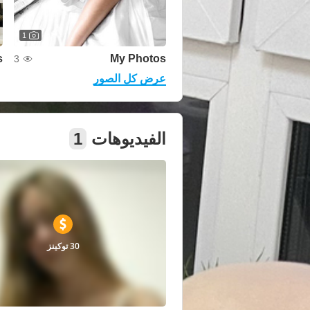
1
s
My Photos
3
عرض كل الصور
الفيديوهات
1
30 توكينز