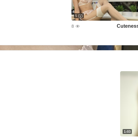
5
Cutenes
8
1:03