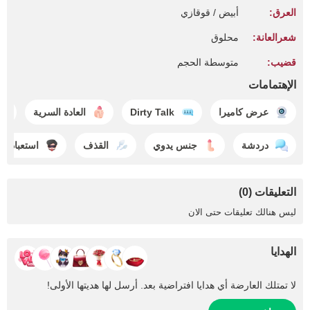
العرق:
أبيض / قوقازي
شعرالعانة:
محلوق
قضيب:
متوسطة الحجم
الإهتمامات
عرض كاميرا
Dirty Talk
العادة السرية
دردشة
جنس يدوي
القذف
استعباد الم
التعليقات (0)
ليس هنالك تعليقات حتى الان
الهدايا
لا تمتلك العارضة أي هدايا افتراضية بعد. أرسل لها هديتها الأولى!