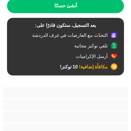
أنشئ حسابًا
بعد التسجيل، ستكون قادرًا على:
التحدّث مع العارضات في غرف الدردشة
تلقي توكنز مجانية
أرسل الإكراميات
مكافأة إضافية!
10 توكنز!
آسيوي
أفضل عارضات الدردشة الخاصة
اطلاق السوائل
الأدوات