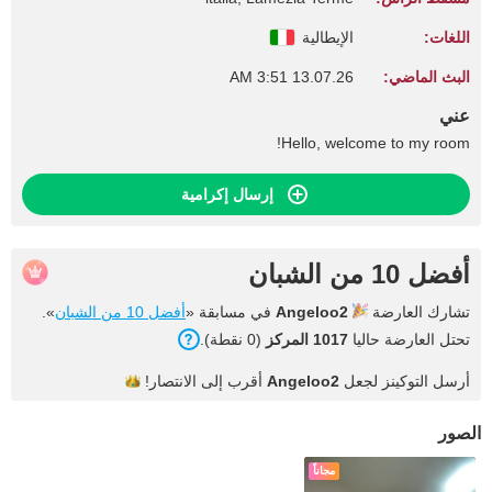
اللغات:
الإيطالية
البث الماضي:
13.07.26 3:51 AM
عني
Hello, welcome to my room!
إرسال إكرامية
أفضل 10 من الشبان
تشارك العارضة
Angeloo2
في مسابقة «
أفضل 10 من الشبان
».
تحتل العارضة حاليا
1017 المركز
(0 نقطة).
أرسل التوكينز لجعل
Angeloo2
أقرب إلى
الانتصار!
الصور
مجاناً