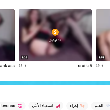
55 توكينز
2:26
1:52
ank ass
erotic 5
16
19
الحلم
إغراء
استعباد الأنثى
lovense