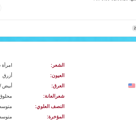
2
الشعر:
امرأة 
العيون:
أزرق
العرق:
أبيض /
شعرالعانة:
محلوق
النصف العلوي:
متوسط
المؤخرة:
متوسط