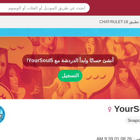
تطبيق CHAT-RULET-18
أنشئ حسابًا وابدأ الدردشة مع
YourSoul5!
التسجيل
YourS
Snapc
0 9:39 AM