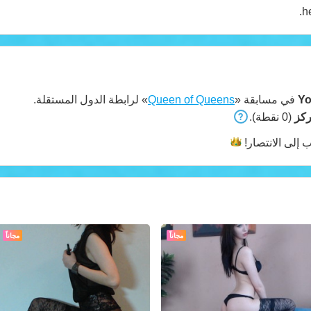
h
Yo
في مسابقة «
Queen of Queens
» لرابطة الدول المستقلة.
(0 نقطة).
 إلى
الانتصار!
مجاناً
مجاناً