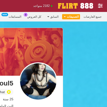
2182 متواجد
جميع العارضات
التصنيفات
السابق
كل العروض
المسابقات
oul5
hat
25 سنة
البث الماضي: 1.08.26