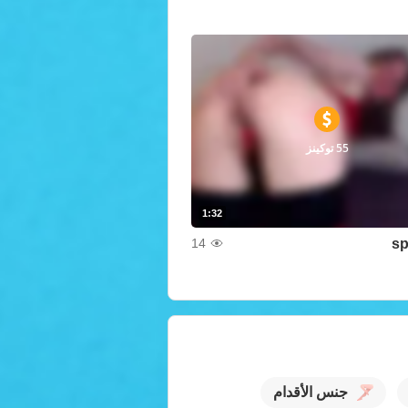
55 توكينز
1:32
sp
14
جنس الأقدام