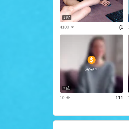
1
1)
4100
50 توكينز
3
111
10