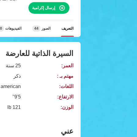
إرسال إكرامية
التعريف
الصور
44
الفيديوهات
0
السيرة الذاتية للعارضة
العمر:
25 سنة
مهتم بـ :
ذكر
اللغات:
american
الارتفاع:
5'9"
الوزن:
121 lb
عني