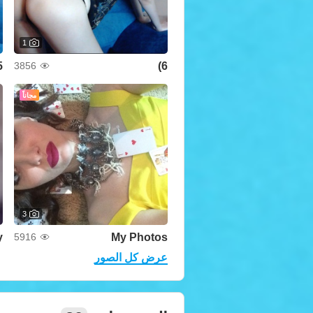
1
))
6)
3856
مجاناً
3
y
My Photos
5916
عرض كل الصور