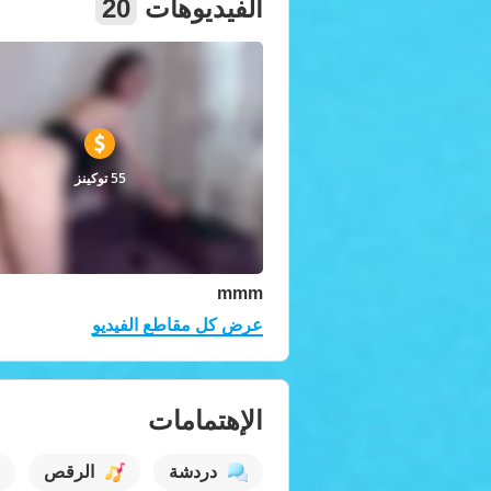
الفيديوهات
20
55 توكينز
mmm
عرض كل مقاطع الفيديو
الإهتمامات
دردشة
الرقص