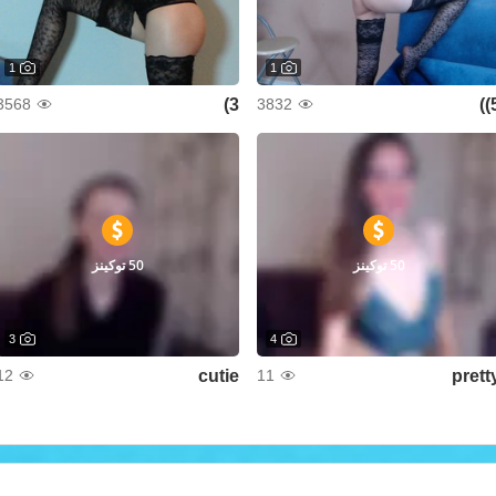
1
1
3)
5
3568
3832
50 توكينز
50 توكينز
3
4
cutie
prett
12
11