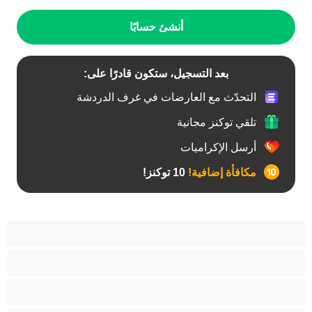
أنشئ حسابًا
بعد التسجيل، ستكون قادرًا على:
التحدّث مع العارضات في غرف الدردشة
تلقي توكنز مجانية
أرسل الإكراميات
مكافأة إضافية!
10 توكنز!
آسيوي
أفضل عارضات الدردشة الخاصة
اطلاق السوائل