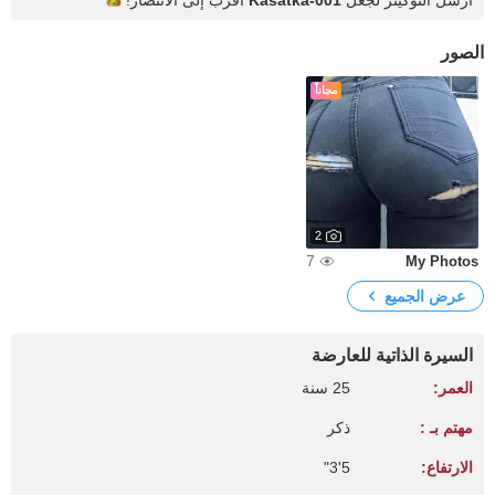
أرسل التوكينز لجعل
Kasatka-001
أقرب إلى
الانتصار!
الصور
مجاناً
2
7
My Photos
عرض الجميع
السيرة الذاتية للعارضة
العمر:
25 سنة
مهتم بـ :
ذكر
الارتفاع:
5'3"