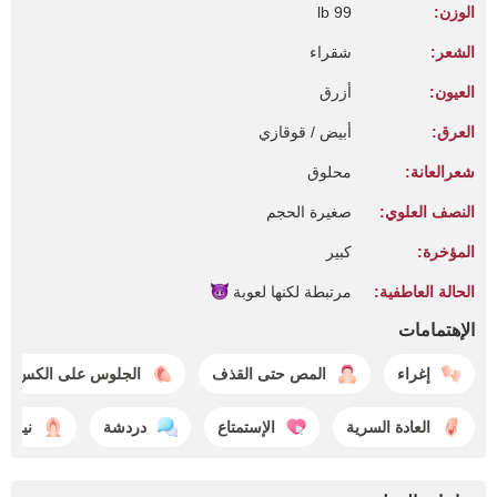
الوزن:
99 lb
الشعر:
شقراء
العيون:
أزرق
العرق:
أبيض / قوقازي
شعرالعانة:
محلوق
النصف العلوي:
صغيرة الحجم
المؤخرة:
كبير
الحالة العاطفية:
مرتبطة لكنها
لعوبة
الإهتمامات
إغراء
المص حتى القذف
الجلوس على الكس
العادة السرية
الإستمتاع
دردشة
نيك 