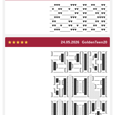
_♥♥___♥♥__♥♥___♥♥♥_____♥♥♥__
_♥♥__♥♥___♥♥__♥♥__♥___♥♥__♥_
_♥♥_♥♥____♥♥__♥♥______♥♥____
_♥♥♥♥_____♥♥___♥♥♥_____♥♥♥__
_♥♥_♥♥____♥♥_____♥♥______♥♥_
_♥♥__♥♥___♥♥__♥__♥♥___♥__♥♥_
_♥♥___♥♥__♥♥___♥♥♥_____♥♥♥__
24.05.2026
GoldenTeen20
╓─╖╓──╖╓─╖╓────╖╓────╖
║█║║█╓╜║█║║█╓──╜║█╓──╜
║█╙╜╓╜░║█║║█╙──╖║█╙──╖
║█╓╖╙╖░║█║╙──╖█║╙──╖█║
║█║║█╙╖║█║╓──╜█║╓──╜█║
╙─╜╙──╜╙─╜╙────╜╙────╜
╓────╖░╓─────╖░╓────╖
║█╓──╜░║█╓─╖█║░║█╓╖█║
║█╙─╖░░║█║░║█║░║█╙╜╓╜
║█╓─╜░░║█║░║█║░║█╓╖╙╖
║█║░░░░║█╙─╜█║░║█║║█╙╖
╙─╜░░░░╙─────╜░╙─╜╙──╜
╓─╖░╓─╖╓─────╖░╓─╖░╓─╖
║█║░║█║║█╓─╖█║░║█║░║█║
║█╙─╜█║║█║░║█║░║█║░║█║
╙─╖█╓─╜║█║░║█║░║█║░║█║