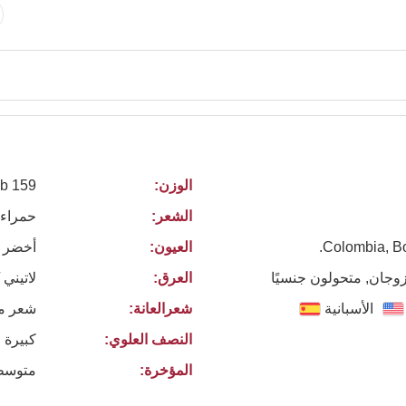
الوزن:
159 lb
الشعر:
حمراء 
Colombia, Bo
العيون:
أخضر
زوجان, متحولون جنسيًا
العرق:
لاتيني 
الأسبانية
شعرالعانة:
شعر م
النصف العلوي:
كبيرة 
المؤخرة:
متوسط