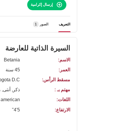
إرسال إكرامية
التعريف
الصور
1
السيرة الذاتية للعارضة
الاسم:
Betania
العمر:
45 سنة
مسقط الرأس:
gota D.C.
مهتم بـ :
ذكر, أنثى, 
اللغات:
american
الارتفاع:
5'4"