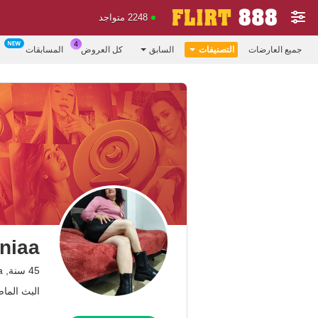
2248 متواجد
جميع العارضات
التصنيفات
السابق
كل العروض
المسابقات
niaa
45 سنة, Colombia
البث الماضي: 2.10.25