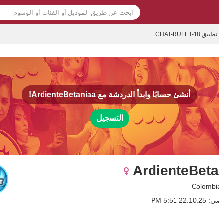
تطبيق CHAT-RULET-18
أنشئ حسابًا وابدأ الدردشة مع
ArdienteBetaniaa!
التسجيل
ArdienteBeta
2 5:51 PM