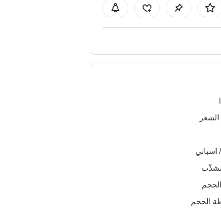
الشعر
/ اسباني
شذّب
الحجم
ة الحجم