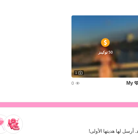
50 توكينز
1
My 
0
لا تمتلك العارضة أي هدايا