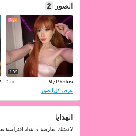
2
الصور
مجاناً
1

My Photos
2
عرض كل الصور
الهدايا
 افتراضية بعد. أرسل لها هديتها الأولى!