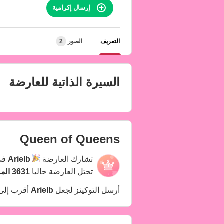
إرسال إكرامية
التعريف
الصور
2
السيرة الذاتية للعارضة
Queen of Queens
تشارك العارضة
Arielb
في
تحتل العارضة حاليا
3631 المركز
أرسل التوكينز لجعل
Arielb
أقرب إلى