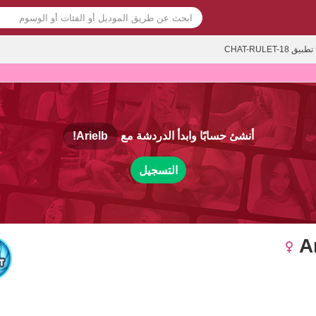
تطبيق CHAT-RULET-18
أنشئ حسابًا وابدأ الدردشة مع
Arielb!
التسجيل
A