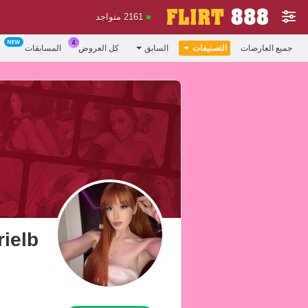
2161 متواجد
جميع العارضات
التصنيفات
السابق
كل العروض
المسابقات
rielb