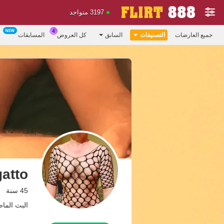
3197 متواجد
جميع العارضات
التصنيفات
السابق
كل العروض
المسابقات
gatto
45 سنة
البث الماضي: 11 م