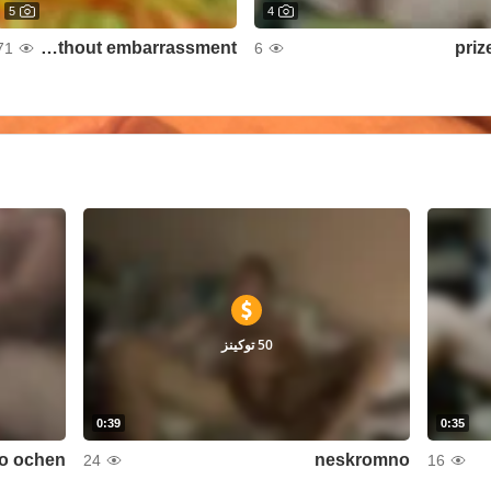
5
4
photo prize without embarrassment
priz
71
6
50 توكينز
0:39
0:35
o ochen
neskromno
24
16