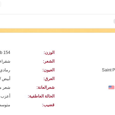
الوزن:
154 lb
الشعر:
شقراء
Saint 
العيون:
رمادي
العرق:
أبيض /
شعرالعانة:
شعر م
الحالة العاطفية:
أعزب
قضيب:
متوسط