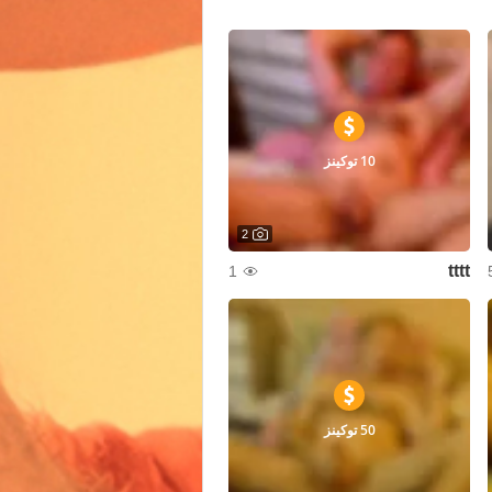
10 توكينز
2
tttt
1
50 توكينز