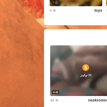
3
toys
0
50 توكينز
0:45
neskromn
34