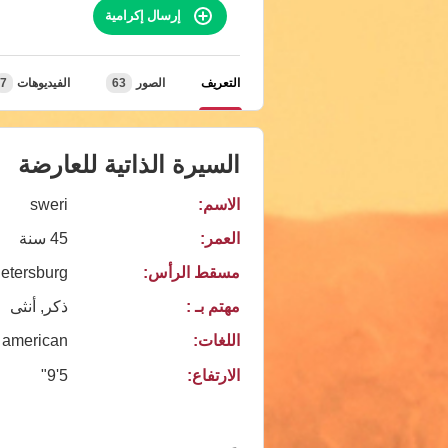
إرسال إكرامية
التعريف
الصور
63
الفيديوهات
7
السيرة الذاتية للعارضة
الاسم:
sweri
العمر:
45 سنة
مسقط الرأس:
Petersburg
مهتم بـ :
ذكر, أنثى
اللغات:
american
الارتفاع:
5'9"