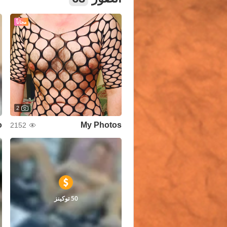
مجاناً
2
o
My Photos
2152
50 توكينز