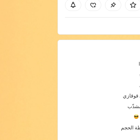
 قوقازي
شذّب
ة الحجم