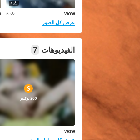
3
e
wow
5
عرض كل الصور
الفيديوهات
7
200 توكينز
wow