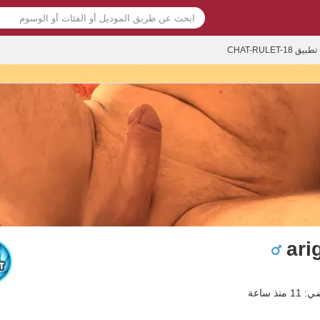
تطبيق CHAT-RULET-18
ari
نذ ساعة