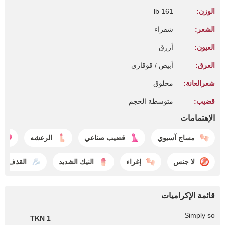
الوزن:
161 lb
الشعر:
شقراء
العيون:
أزرق
العرق:
أبيض / قوقازي
شعرالعانة:
محلوق
قضيب:
متوسطة الحجم
الإهتمامات
مساج آسيوي
قضيب صناعي
الرعشه
لا جنس
إغراء
النيك الشديد
القذف
قائمة الإكراميات
Simply so
1 TKN