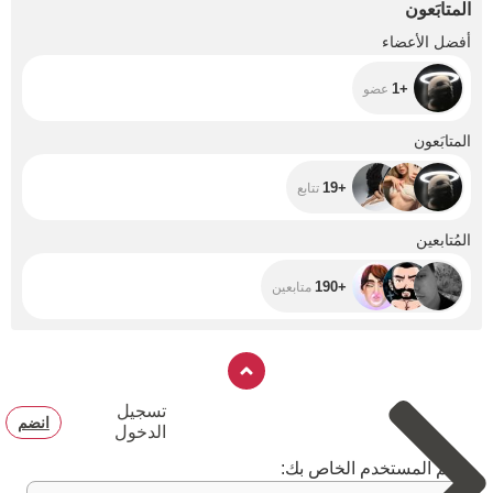
المتابَعون
+1
أفضل الأعضاء
+1
عضو
+19
المتابَعون
+19
تتابع
+190
المُتابعين
+190
متابعين
تسجيل
انضم
الدخول
اسم المستخدم الخاص بك: