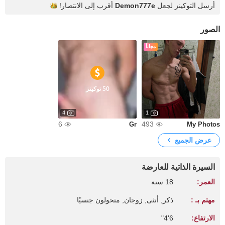
أرسل التوكينز لجعل
Demon777e
أقرب إلى
الانتصار!
الصور
مجاناً
50 توكينز
4
1
6
493
Gr
My Photos
عرض الجميع
السيرة الذاتية للعارضة
العمر:
18 سنة
مهتم بـ :
ذكر, أنثى, زوجان, متحولون جنسيًا
الارتفاع:
6'4"