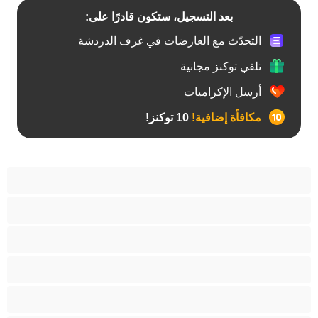
بعد التسجيل، ستكون قادرًا على:
التحدّث مع العارضات في غرف الدردشة
تلقي توكنز مجانية
أرسل الإكراميات
مكافأة إضافية!
10 توكنز!
آسيوي
أفضل عارضات الدردشة الخاصة
اطلاق السوائل
الأدوات
الجدة