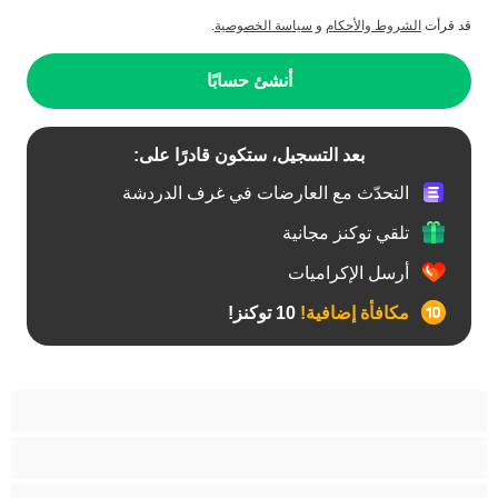
قد قرأت
الشروط والأحكام
و
سياسة الخصوصية
.
أنشئ حسابًا
بعد التسجيل، ستكون قادرًا على:
التحدّث مع العارضات في غرف الدردشة
تلقي توكنز مجانية
أرسل الإكراميات
مكافأة إضافية!
10 توكنز!
آسيوي
أفضل عارضات الدردشة الخاصة
اطلاق السوائل