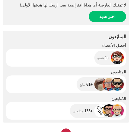
لا تمتلك العارضة أي هدايا افتراضية بعد. أرسل لها هديتها الأولى!
اختر هدية
المتابَعون
+1
أفضل الأعضاء
+1
عضو
+61
المتابَعون
+61
تتابع
+133
المُتابعين
+133
متابعين