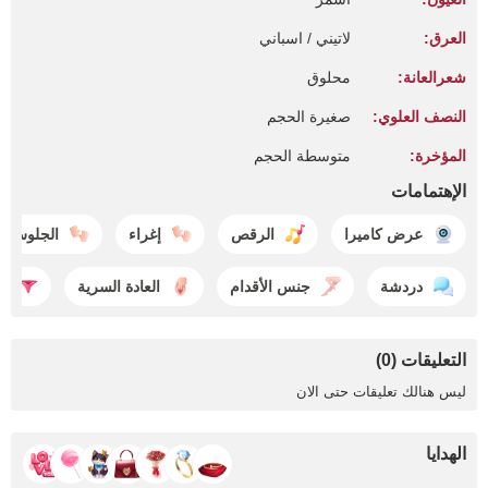
العرق:
لاتيني / اسباني
شعرالعانة:
محلوق
النصف العلوي:
صغيرة الحجم
المؤخرة:
متوسطة الحجم
الإهتمامات
عرض كاميرا
الرقص
إغراء
الجلوس
دردشة
جنس الأقدام
العادة السرية
ال
التعليقات (0)
ليس هنالك تعليقات حتى الان
الهدايا