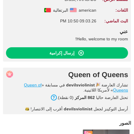
اللغات:
american
البرتغالية
البث الماضي:
09.03.26 10:50 PM
عني
Hello, welcome to my room!
إرسال إكرامية
Queen of Queens
تشارك العارضة
devilsviolinist
في مسابقة «
Queen of
Queens
» لأمريكا اللاتينية.
تحتل العارضة حاليا
862 المركز
(0 نقطة).
أرسل التوكينز لجعل
devilsviolinist
أقرب إلى
الانتصار!
الصور
مجاناً