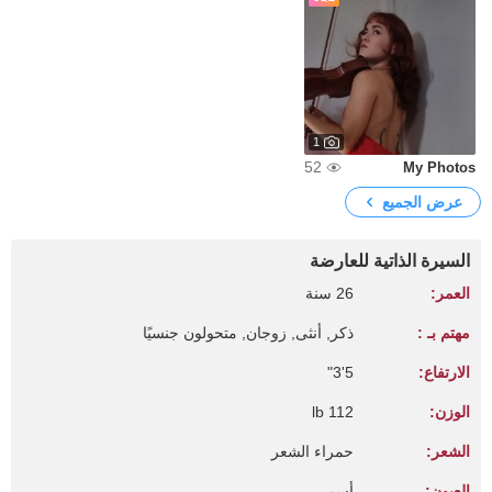
1
52
My Photos
عرض الجميع
السيرة الذاتية للعارضة
العمر:
26 سنة
مهتم بـ :
ذكر, أنثى, زوجان, متحولون جنسيًا
الارتفاع:
5'3"
الوزن:
112 lb
الشعر:
حمراء الشعر
العيون:
أسمر