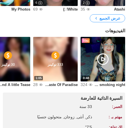
6
2
69
35
My Photos
White! :)
Atashi
عرض الجميع
الفيديوهات
مجاناً
333 توكينز
30 توكينز
1:05
0:48
28
324
nd A little Tease!
Sweet Taste Of Paradise
Just a rainy smoking night
السيرة الذاتية للعارضة
العمر:
33 سنة
مهتم بـ :
ذكر, أنثى, زوجان, متحولون جنسيًا
الارتفاع:
5'7"