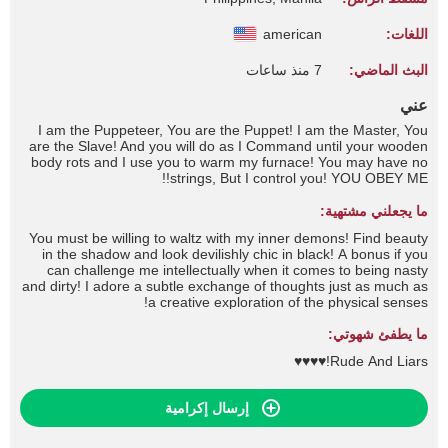
اللغات:
american
البث الماضي:
7 منذ ساعات
عني
I am the Puppeteer, You are the Puppet! I am the Master, You
are the Slave! And you will do as I Command until your wooden
body rots and I use you to warm my furnace! You may have no
strings, But I control you! YOU OBEY ME!!
ما يجعلني مشتهية:
You must be willing to waltz with my inner demons! Find beauty
in the shadow and look devilishly chic in black! A bonus if you
can challenge me intellectually when it comes to being nasty
and dirty! I adore a subtle exchange of thoughts just as much as
a creative exploration of the physical senses!
ما يطفئ شهوتي:
Rude And Liars!♥♥♥♥
إرسال إكرامية