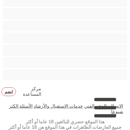
مدخنات
مفتولة العضلات
ممتلئات الجسم
ممثلة أفلام إباحية
ناضج
هنود
مركز
انضم
المساعدة
الاتصال بالدعم الفني
خدمات الإستقبال والأرشاد
الأسئلة الكثر
شيوعا
هذا الموقع حصري للبالغين 18 عاما أو أكثر
جميع العارضات الظاهرات في هذا الموقع هن 18 عاما أو أكثر