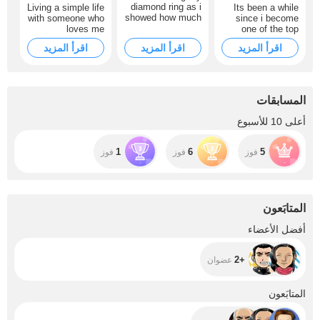
diamond ring as i
Living a simple life
Its been a while
showed how much
with someone who
since i become
i love the person
loves me
one of the top
who gave it :)
unconditionally.
models here and
اقرأ المزيد
اقرأ المزيد
اقرأ المزيد
im hoping to find
someone who will
make me feel
special again
المسابقات
أعلى 10 للأسبوع
1
6
5
فوز
فوز
فوز
المتابَعون
+2
أفضل الأعضاء
+2
عضوان
+5
المتابَعون