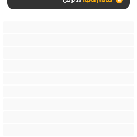
مكافأة إضافية!
10 توكنز!
آسيوي
أفضل عارضات الدردشة الخاصة
اطلاق السوائل
الأدوات
الجدة
الجنس العبودي
الصبايا
اللاتينيات
المراهقين 18‏+