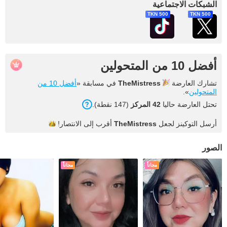
الشبكات الاجتماعية
500 TKN
500 TKN
أفضل 10 من المتحولين
تشارك العارضة
TheMistress
في مسابقة «
أفضل 10 من
المتحولين
».
تحتل العارضة حاليا
42 المركز
(147 نقطة).
أرسل التوكينز لجعل
TheMistress
أقرب إلى
الانتصار!
الصور
مجاناً
مجاناً