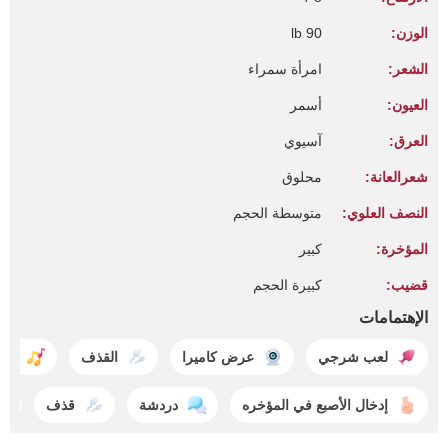
الوزن:
90 lb
الشعر:
امرأة سمراء
العيون:
أسمر
العرق:
آسيوي
شعرالعانة:
محلوق
النصف العلوي:
متوسطة الحجم
المؤخرة:
كبير
قضيب:
كبيرة الحجم
الإهتمامات
لعب شرجي
عرض كاميرا
القذف
الر
إدخال الأصبع في المؤخره
دردشة
قذف