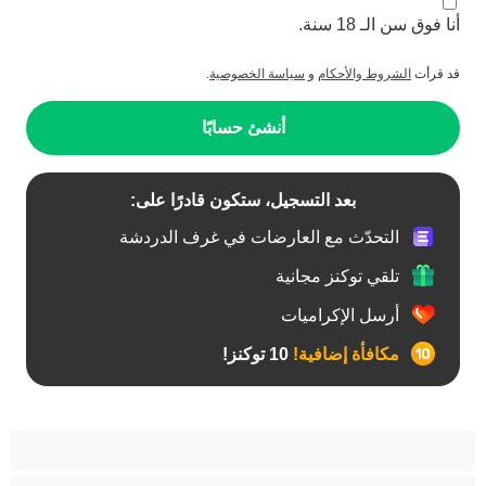
أنا فوق سن الـ 18 سنة.
قد قرأت
الشروط والأحكام
و
سياسة الخصوصية
.
أنشئ حسابًا
بعد التسجيل، ستكون قادرًا على:
التحدّث مع العارضات في غرف الدردشة
تلقي توكنز مجانية
أرسل الإكراميات
مكافأة إضافية!
10 توكنز!
آسيوي
أفضل عارضات الدردشة الخاصة