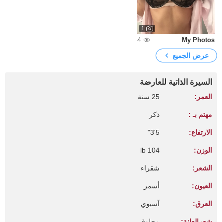
1
4
My Photos
عرض الجميع
السيرة الذاتية للعارضة
العمر:
25 سنة
مهتم بـ :
ذكر
الارتفاع:
5'3"
الوزن:
104 lb
الشعر:
شقراء
العيون:
أسمر
العرق:
آسيوي
شعرالعانة:
محلوق