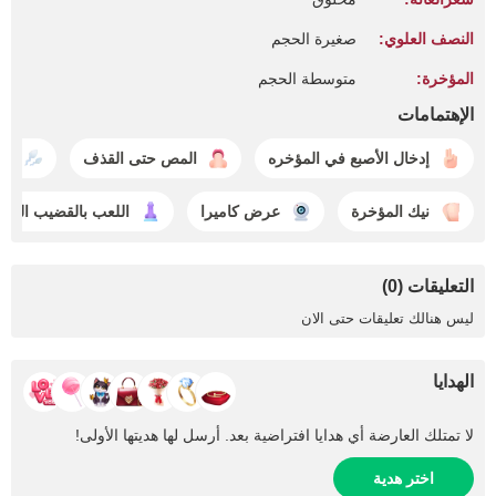
النصف العلوي:
صغيرة الحجم
المؤخرة:
متوسطة الحجم
الإهتمامات
إدخال الأصبع في المؤخره
المص حتى القذف
قذ
نيك المؤخرة
عرض كاميرا
اللعب بالقضيب الصن
التعليقات (0)
ليس هنالك تعليقات حتى الان
الهدايا
لا تمتلك العارضة أي هدايا افتراضية بعد. أرسل لها هديتها الأولى!
اختر هدية