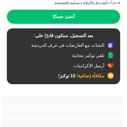
قد قرأت
الشروط والأحكام
و
سياسة الخصوصية
.
أنشئ حسابًا
بعد التسجيل، ستكون قادرًا على:
التحدّث مع العارضات في غرف الدردشة
تلقي توكنز مجانية
أرسل الإكراميات
مكافأة إضافية!
10 توكنز!
آسيوي
أفضل عارضات الدردشة الخاصة
اطلاق السوائل