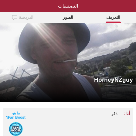
التصنيفات
HorneyNZguy
التعريف
الصور
الدردشة
HorneyNZguy
أنا :
ذكر
ما هو
Fan Boost؟