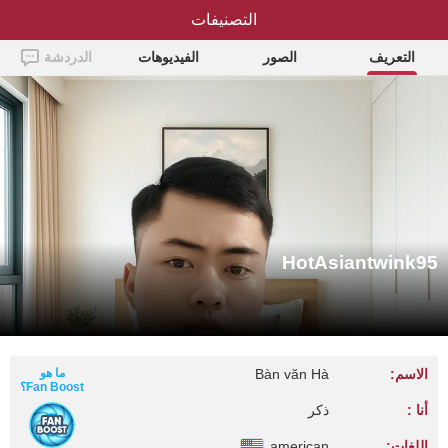
التصنيفات
HotAsiantwink95
التعريف
الصور
الفيديوهات
الدردشة
HotAsiantwink95
الاسم:
Bàn văn Hà
ما هو
Fan Boost؟
أنا :
ذكر
اللغات:
american