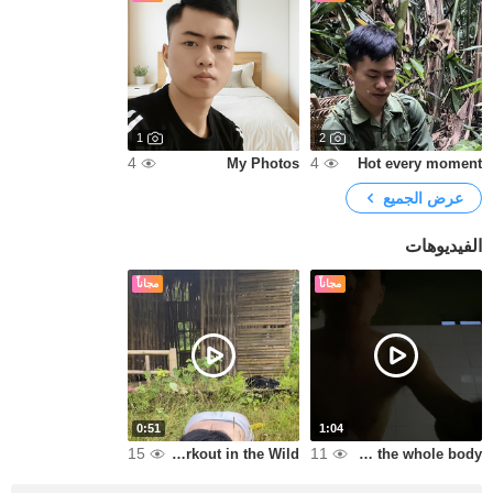
1
2
4
4
My Photos
Hot every moment
عرض الجميع
الفيديوهات
مجاناً
مجاناً
0:51
1:04
15
11
Outdoor Workout in the Wild
topless bath showing the whole body