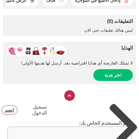
إدخال الأصبع في المؤخره
قذف
عرض كاميرا
التعليقات (0)
ليس هنالك تعليقات حتى الان
الهدايا
لا تمتلك العارضة أي هدايا افتراضية بعد. أرسل لها هديتها الأولى!
اختر هدية
تسجيل
انضم
الدخول
اسم المستخدم الخاص بك: