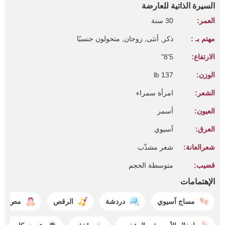
السيرة الذاتية للعارضة
العمر:
30 سنة
مهتم بـ :
ذكر, أنثى, زوجان, متحولون جنسيًا
الارتفاع:
5'8"
الوزن:
137 lb
الشعر:
امرأة سمراء
العيون:
أسمر
العرق:
آسيوي
شعرالعانة:
شعر مشذّب
قضيب:
متوسطة الحجم
الإهتمامات
مساج آسيوي
دردشة
الرقص
مص الق