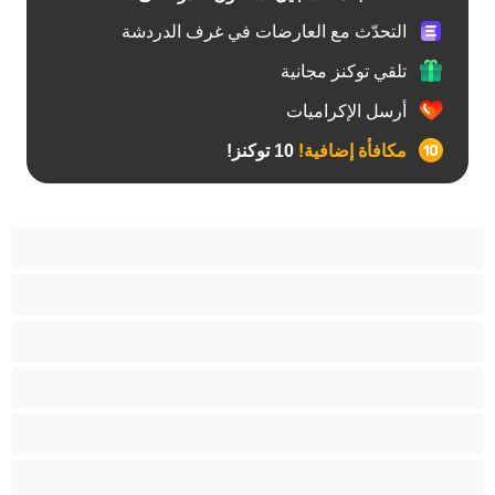
التحدّث مع العارضات في غرف الدردشة
تلقي توكنز مجانية
أرسل الإكراميات
مكافأة إضافية!
10 توكنز!
آسيوي
أفضل عارضات الدردشة الخاصة
اطلاق السوائل
الأدوات
الجدة
الجنس العبودي