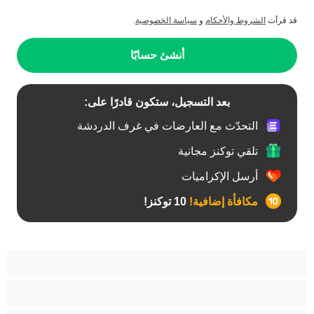
قد قرأت
الشروط والأحكام
و
سياسة الخصوصية
.
أنشئ حسابًا
بعد التسجيل، ستكون قادرًا على:
التحدّث مع العارضات في غرف الدردشة
تلقي توكنز مجانية
أرسل الإكراميات
مكافأة إضافية!
10 توكنز!
آسيوي
أفضل عارضات الدردشة الخاصة