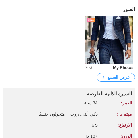
الصور
مجاناً
1
9
My Photos
عرض الجميع
السيرة الذاتية للعارضة
العمر:
34 سنة
مهتم بـ :
ذكر, أنثى, زوجان, متحولون جنسيًا
الارتفاع:
5'6"
الوزن:
187 lb