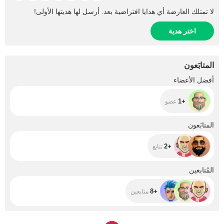
لا تمتلك العارضة أي هدايا افتراضية بعد. أرسل لها هديتها الأولى!
اختر هدية
المتابَعون
+1
أفضل الأعضاء
+1
عضو
+2
المتابَعون
+2
تتابع
+8
المُتابعين
+8
متابعين