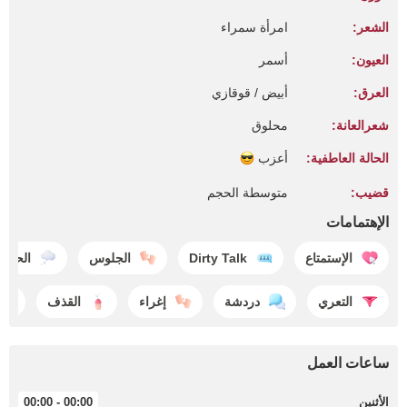
الشعر:
امرأة سمراء
العيون:
أسمر
العرق:
أبيض / قوقازي
شعرالعانة:
محلوق
الحالة العاطفية:
أعزب
قضيب:
متوسطة الحجم
الإهتمامات
الإستمتاع
Dirty Talk
الجلوس
الحلم
التعري
دردشة
إغراء
القذف
ساعات العمل
الأثنين
00:00 - 00:00