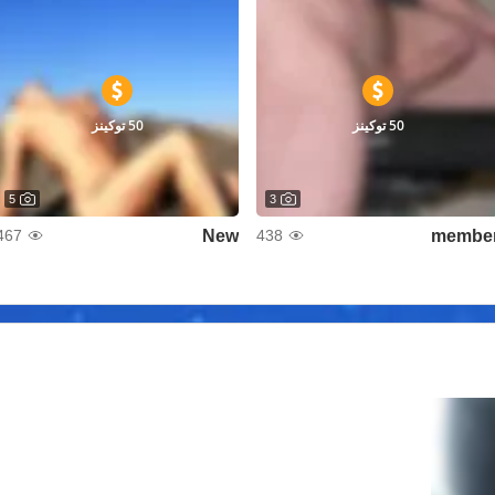
50 توكينز
50 توكينز
5
3
New
membe
467
438