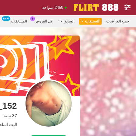
2460 متواجد
جميع العارضات
التصنيفات
السابق
كل العروض
المسابقات
_152
37 سنة
البث الماضي: 7.07.26