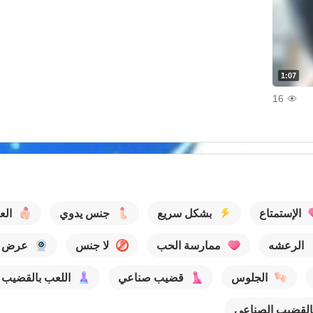
1:07
16
الإستمتاع
بشكل سريع
جنس يدوي
الع
الرعشه
ممارسة الحب
لا جنس
عرض ك
الجلوس
قضيب صناعي
اللعب بالقضيب 
القضيب الصناعي