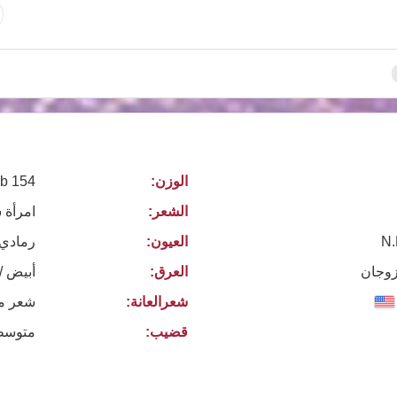
الوزن:
154 lb
الشعر:
امرأة 
N.
العيون:
رمادي
 زوجان
العرق:
أبيض /
شعرالعانة:
شعر م
قضيب:
متوسط