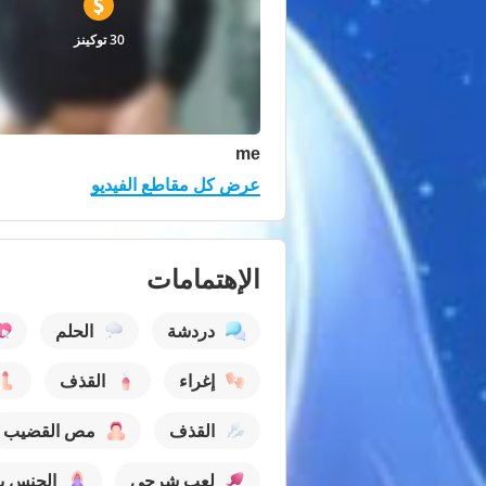
30 توكينز
me
عرض كل مقاطع الفيديو
الإهتمامات
دردشة
الحلم
إغراء
القذف
القذف
مص القضيب
لعب شرجي
الجنس ب