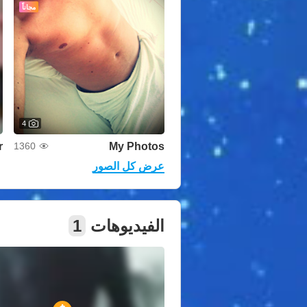
مجاناً
4
r
My Photos
1360
عرض كل الصور
الفيديوهات
1