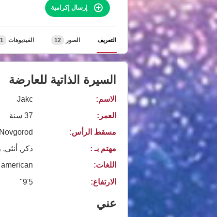
إرسال إكرامية
التعريف
الصور
12
الفيديوهات
1
السيرة الذاتية للعارضة
الاسم:
Jakc
العمر:
37 سنة
مسقط الرأس:
Novgorod
مهتم بـ :
ذكر, أنثى,
اللغات:
american
الارتفاع:
5'9"
عني