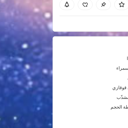
سمراء
 قوقازي
شذّب
ة الحجم