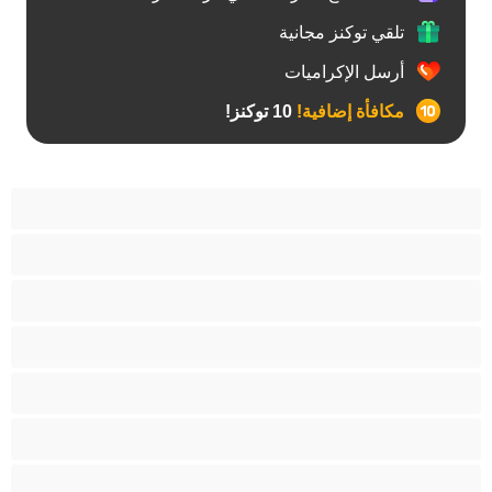
تلقي توكنز مجانية
أرسل الإكراميات
مكافأة إضافية!
10 توكنز!
آسيوي
أفضل عارضات الدردشة الخاصة
اطلاق السوائل
الأدوات
الجدة
الجنس العبودي
الصبايا