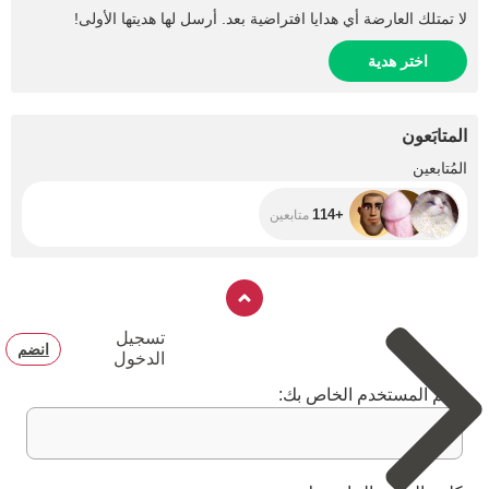
لا تمتلك العارضة أي هدايا افتراضية بعد. أرسل لها هديتها الأولى!
اختر هدية
المتابَعون
+114
المُتابعين
+114
متابعين
تسجيل
انضم
الدخول
اسم المستخدم الخاص بك: