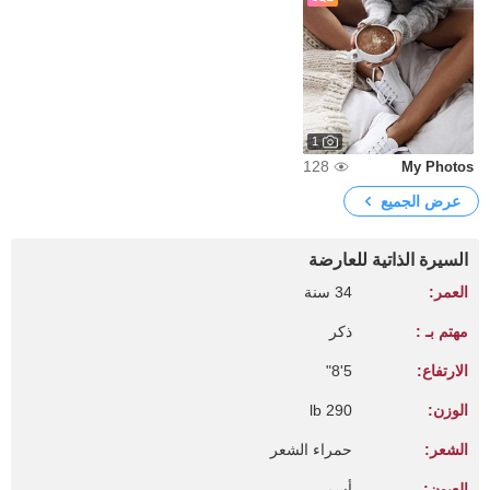
1
128
My Photos
عرض الجميع
السيرة الذاتية للعارضة
العمر:
34 سنة
مهتم بـ :
ذكر
الارتفاع:
5'8"
الوزن:
290 lb
الشعر:
حمراء الشعر
العيون:
أسمر