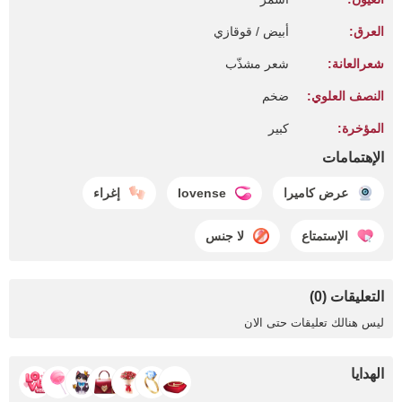
العرق:
أبيض / قوقازي
شعرالعانة:
شعر مشذّب
النصف العلوي:
ضخم
المؤخرة:
كبير
الإهتمامات
عرض كاميرا
lovense
إغراء
الإستمتاع
لا جنس
التعليقات (0)
ليس هنالك تعليقات حتى الان
الهدايا