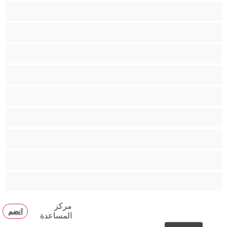
كس محلوق
مؤخرة كبيرة
متوسطة الثديين
مدخنات
مفتولة العضلات
ممتلئات الجسم
ممثلة أفلام إباحية
ناضج
هنود
مركز
انضم
المساعدة