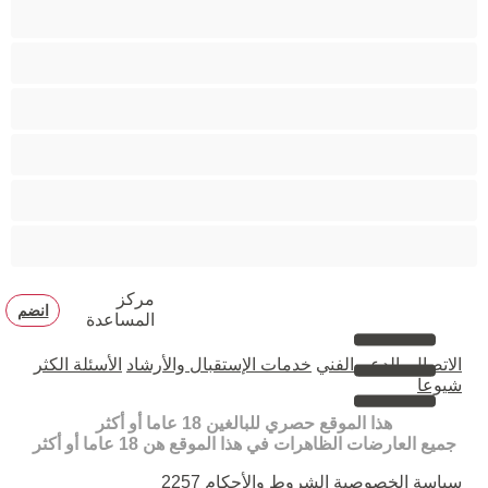
مدخنات
مفتولة العضلات
ممتلئات الجسم
ممثلة أفلام إباحية
ناضج
هنود
مركز
انضم
المساعدة
الاتصال بالدعم الفني
خدمات الإستقبال والأرشاد
الأسئلة الكثر
شيوعا
هذا الموقع حصري للبالغين 18 عاما أو أكثر
جميع العارضات الظاهرات في هذا الموقع هن 18 عاما أو أكثر
سياسة الخصوصية
الشروط والأحكام
2257