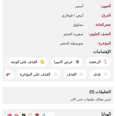
العيون:
أسمر
العرق:
أبيض / قوقازي
شعرالعانة:
محلوق
النصف العلوي:
صغيرة الحجم
المؤخرة:
متوسطة الحجم
الإهتمامات
الرعشه
عرض كاميرا
القذف على الوجه
قذف
القذف
القذف على المؤخرة
ال
التعليقات (0)
ليس هنالك تعليقات حتى الان
الهدايا