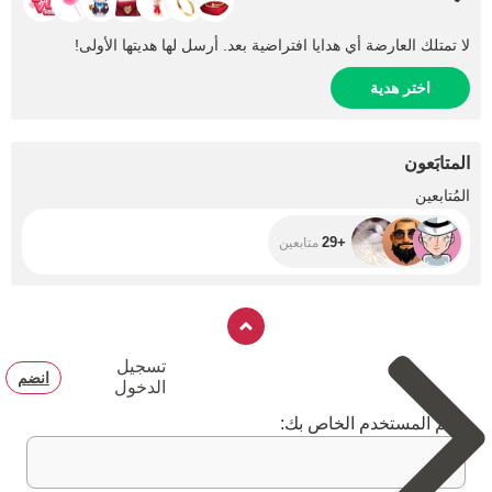
لا تمتلك العارضة أي هدايا افتراضية بعد. أرسل لها هديتها الأولى!
اختر هدية
المتابَعون
+29
المُتابعين
+29
متابعين
تسجيل
انضم
الدخول
اسم المستخدم الخاص بك: