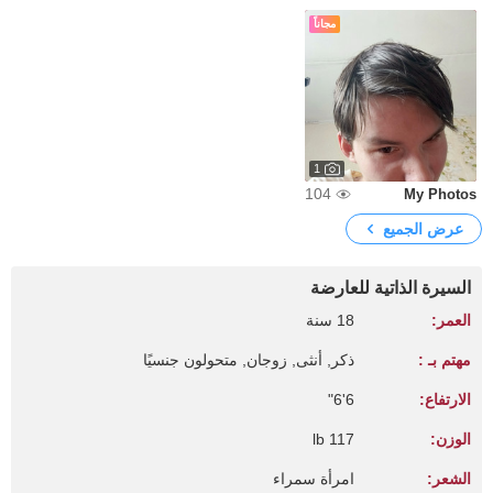
مجاناً
1
104
My Photos
عرض الجميع
السيرة الذاتية للعارضة
العمر:
18 سنة
مهتم بـ :
ذكر, أنثى, زوجان, متحولون جنسيًا
الارتفاع:
6'6"
الوزن:
117 lb
الشعر:
امرأة سمراء