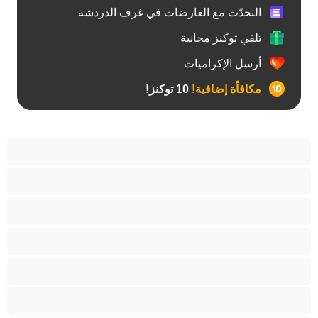
التحدّث مع العارضات في غرف الدردشة
تلقي توكنز مجانية
أرسل الإكراميات
مكافأة إضافية!
10 توكنز!
آسيوي
أفضل عارضات الدردشة الخاصة
اطلاق السوائل
الأدوات
الجدة
الجنس العبودي