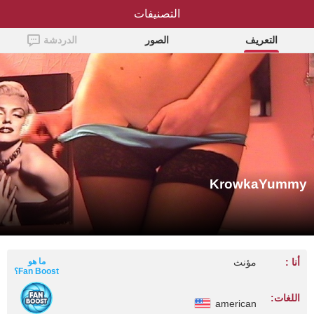
التصنيفات
KrowkaYummy
التعريف
الصور
الدردشة
KrowkaYummy
أنا :
مؤنث
ما هو
Fan Boost؟
اللغات:
american