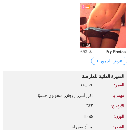
مجاناً
1
693
My Photos
عرض الجميع
السيرة الذاتية للعارضة
العمر:
20 سنة
مهتم بـ :
ذكر, أنثى, زوجان, متحولون جنسيًا
الارتفاع:
5'3"
الوزن:
99 lb
الشعر:
امرأة سمراء