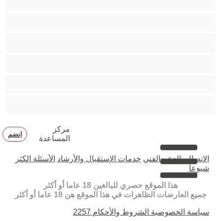
مفتولة العضلات
ممتلئات الجسم
ممثلة أفلام إباحية
ناضج
هنود
مركز
انضم
المساعدة
الاتصال بالدعم الفني
خدمات الإستقبال والأرشاد
الأسئلة الكثر
شيوعا
هذا الموقع حصري للبالغين 18 عاما أو أكثر
جميع العارضات الظاهرات في هذا الموقع هن 18 عاما أو أكثر
سياسة الخصوصية
الشروط والأحكام
2257