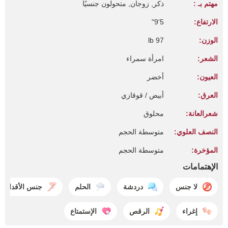
مهتم بـ :
ذكر, زوجان, متحولون جنسيًا
الارتفاع:
5'9"
الوزن:
97 lb
الشعر:
امرأة سمراء
العيون:
أخضر
العرق:
أبيض / قوقازي
شعرالعانة:
محلوق
النصف العلوي:
متوسطة الحجم
المؤخرة:
متوسطة الحجم
الإهتمامات
لا جنس
دردشة
الحلم
جنس الأقدام
إغراء
الرقص
الإستمتاع