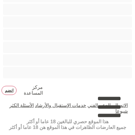
مدخنات
مفتولة العضلات
ممتلئات الجسم
ممثلة أفلام إباحية
ناضج
هنود
مركز
انضم
المساعدة
الاتصال بالدعم الفني
خدمات الإستقبال والأرشاد
الأسئلة الكثر
شيوعا
هذا الموقع حصري للبالغين 18 عاما أو أكثر
جميع العارضات الظاهرات في هذا الموقع هن 18 عاما أو أكثر