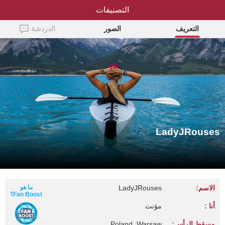
التصنيفات
LadyJRouses
التعريف
الصور
الدردشة
LadyJRouses
الاسم:
LadyJRouses
ما هو
Fan Boost؟
أنا :
مؤنث
مسقط الرأس:
Poland, Warsaw