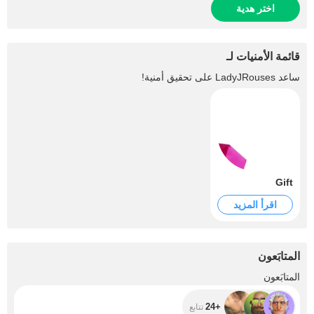
اختر هدية
قائمة الأمنيات لـ
ساعد
LadyJRouses
على تحقيق أمنية!
Gift
اقرأ المزيد
المتابَعون
+24
المتابَعون
+24
تتابع