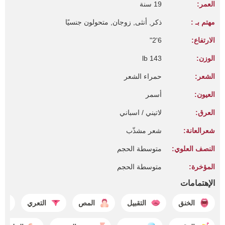
العمر:
19 سنة
مهتم بـ :
ذكر, أنثى, زوجان, متحولون جنسيًا
الارتفاع:
6'2"
الوزن:
143 lb
الشعر:
حمراء الشعر
العيون:
أسمر
العرق:
لاتيني / اسباني
شعرالعانة:
شعر مشذّب
النصف العلوي:
متوسطة الحجم
المؤخرة:
متوسطة الحجم
الإهتمامات
الخنق
التقبيل
المص
التعري