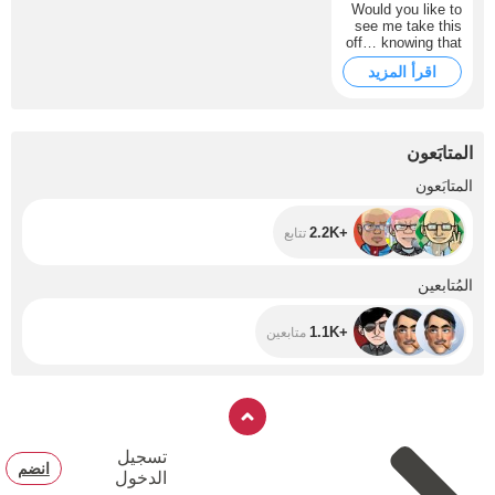
Would you like to
see me take this
off… knowing that
you bought it for
اقرأ المزيد
me?
المتابَعون
+2.2K
المتابَعون
+2.2K
تتابع
+1.1K
المُتابعين
+1.1K
متابعين
تسجيل
انضم
الدخول