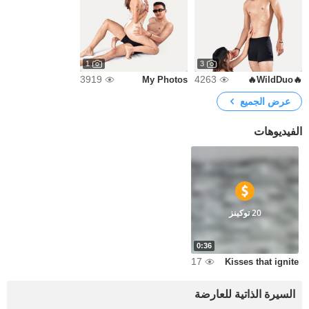
1
3
3919
4263
My Photos
🔥WildDuo🔥
عرض الجميع
الفيديوهات
20 توكينز
0:36
17
Kisses that ignite
السيرة الذاتية للعارضة