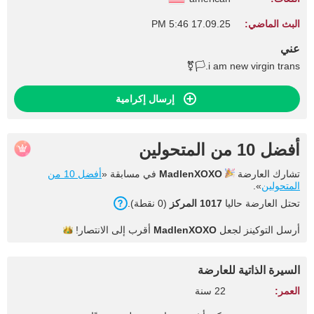
البث الماضي:
17.09.25 5:46 PM
عني
i am new virgin trans.🏳️‍⚧️
إرسال إكرامية
أفضل 10 من المتحولين
تشارك العارضة
MadlenXOXO
في مسابقة «
أفضل 10 من
المتحولين
».
تحتل العارضة حاليا
1017 المركز
(0 نقطة).
أرسل التوكينز لجعل
MadlenXOXO
أقرب إلى
الانتصار!
السيرة الذاتية للعارضة
العمر:
22 سنة