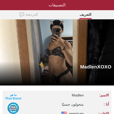
التصنيفات
MadlenXOXO
التعريف
الدردشة
MadlenXOXO
الاسم:
Madlen
ما هو
Fan Boost؟
أنا :
متحولون جنسيًا
اللغات:
american