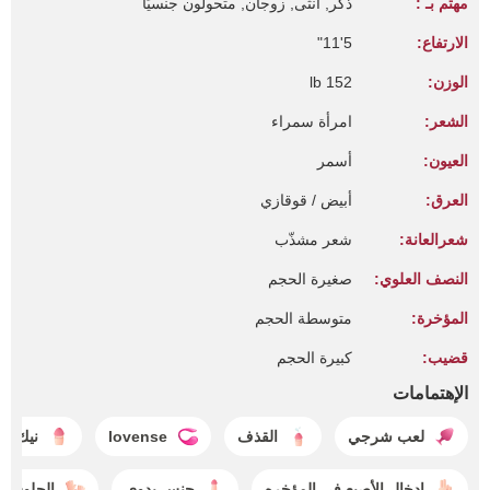
مهتم بـ :
ذكر, أنثى, زوجان, متحولون جنسيًا
الارتفاع:
5'11"
الوزن:
152 lb
الشعر:
امرأة سمراء
العيون:
أسمر
العرق:
أبيض / قوقازي
شعرالعانة:
شعر مشذّب
النصف العلوي:
صغيرة الحجم
المؤخرة:
متوسطة الحجم
قضيب:
كبيرة الحجم
الإهتمامات
لعب شرجي
القذف
lovense
نيك ال
إدخال الأصبع في المؤخره
جنس يدوي
الجلوس