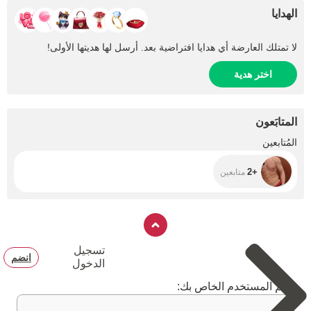
الهدايا
لا تمتلك العارضة أي هدايا افتراضية بعد. أرسل لها هديتها الأولى!
اختر هدية
المتابَعون
+2
المُتابعين
+2
متابعين
تسجيل
انضم
الدخول
اسم المستخدم الخاص بك: