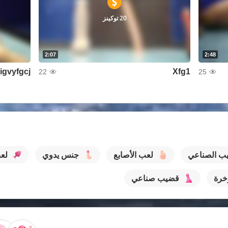
20 توكينز
2:07
2:48
igvyfgcj
Xfg1
22
25
يب الصناعي
لعب الأصابع
جنس يدوي
لع
خرة
قضيب صناعي