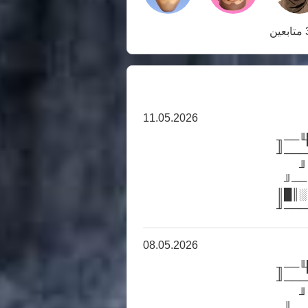
ن
11.05.2026
╓─╖╓
║█╓╖
╓
║█╓
╓─╖░
╙─╖█
08.05.2026
╓─╖╓
║█╓╖
╓
║█╓