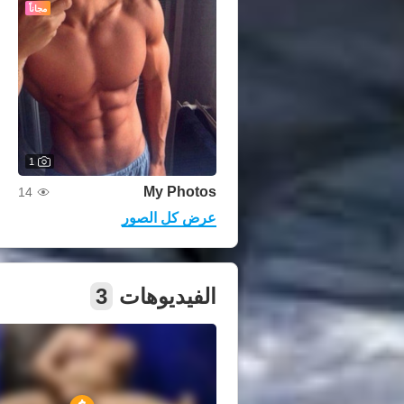
مجاناً
1
My Photos
14
عرض كل الصور
الفيديوهات
3