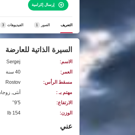
إرسال إكرامية
التعريف
الصور
1
الفيديوهات
3
السيرة الذاتية للعارضة
الاسم:
Sergej
العمر:
40 سنة
مسقط الرأس:
Rostov
مهتم بـ :
أنثى, زوجا
الارتفاع:
5'9"
الوزن:
154 lb
عني