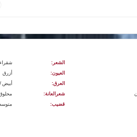
الشعر:
شقراء
العيون:
أزرق
العرق:
أبيض /
ن
شعرالعانة:
محلوق
قضيب:
متوسط