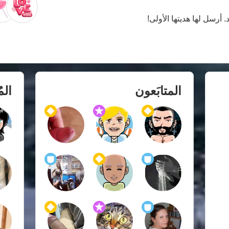
. أرسل لها هديتها الأولى!
المتابَعون
الم