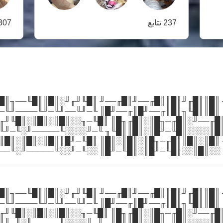
237 تتابع
307 متابعي
──╖╓─╖╓────╖╓────╖ ║█║║█╓╜║█║║█╓──╜║█╓──╜
╙╖░║█║╙──╖█║╙──╖█║ ║█║║█╙╖║█║╓──╜█║╓──╜█║
────╖░╓─────╖░╓────╖ ║█╓──╜░║█╓─╖█║░║█╓╖█
─╜░░║█║░║█║░║█╓╖╙╖ ║█║░░░░║█╙─╜█║░║█║║█╙╖
╓─╖╓─────╖░╓─╖░╓─╖ ║█║░║█║║█╓─╖█║░║█║░║█║
╓─╜║█║░║█║░║█║░║█║ ░░║█║░░║█╙─╜█║░║█╙─╜█║
──╖╓─╖╓────╖╓────╖ ║█║║█╓╜║█║║█╓──╜║█╓──╜
╙╖░║█║╙──╖█║╙──╖█║ ║█║║█╙╖║█║╓──╜█║╓──╜█║
────╖░╓─────╖░╓────╖ ║█╓──╜░║█╓─╖█║░║█╓╖█
─╜░░║█║░║█║░║█╓╖╙╖ ║█║░░░░║█╙─╜█║░║█║║█╙╖