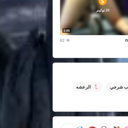
20 توكينز
1:00
n
62
ب شرجي
الرعشه