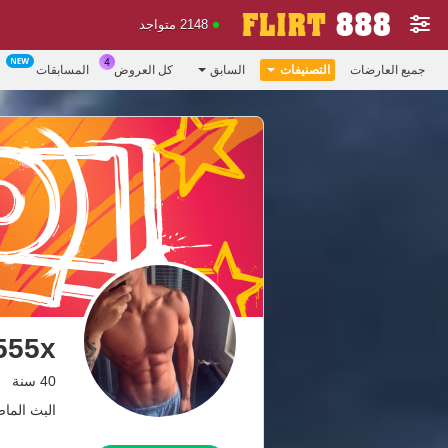
2148 متواجد
جميع العارضات
التصنيفات
السابق
كل العروض
المسابقات
555x
40 سنة
البث الماضي: 7.08.26