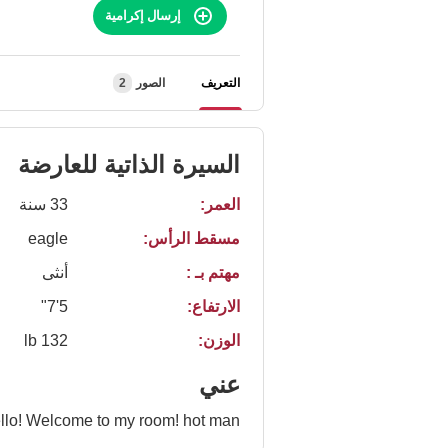
إرسال إكرامية
التعريف
الصور
2
السيرة الذاتية للعارضة
العمر:
33 سنة
مسقط الرأس:
eagle
مهتم بـ :
أنثى
الارتفاع:
5'7"
الوزن:
132 lb
عني
llo! Welcome to my room! hot man