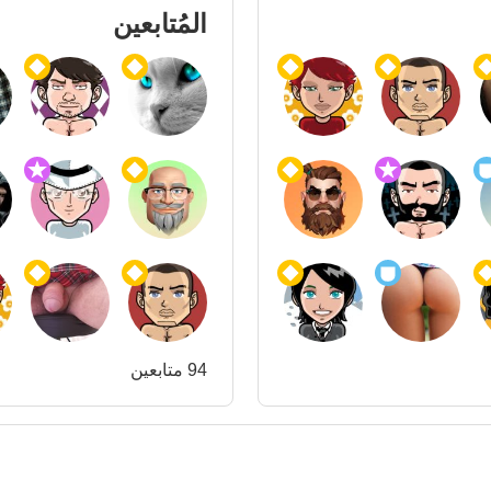
المُتابعين
94 متابعين