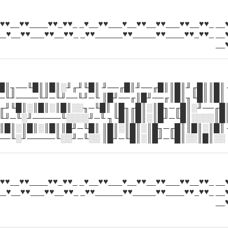
♥___♥♥♥_____♥♥♥__ _♥♥__♥♥___♥♥__♥♥__♥___♥♥__♥_ _♥
♥___♥♥♥_____♥♥♥__ _♥♥_♥♥____♥♥_____♥♥______♥♥_ _♥
_♥
──╖╓─╖╓────╖╓────╖ ║█║║█╓╜║█║║█╓──╜║█╓──╜
╙╖░║█║╙──╖█║╙──╖█║ ║█║║█╙╖║█║╓──╜█║╓──╜█║
────╖░╓─────╖░╓────╖ ║█╓──╜░║█╓─╖█║░║█╓╖█
─╜░░║█║░║█║░║█╓╖╙╖ ║█║░░░░║█╙─╜█║░║█║║█╙╖
╓─╖╓─────╖░╓─╖░╓─╖ ║█║░║█║║█╓─╖█║░║█║░║█║
╓─╜║█║░║█║░║█║░║█║ ░░║█║░░║█╙─╜█║░║█╙─╜█║
♥___♥♥♥_____♥♥♥__ _♥♥__♥♥___♥♥__♥♥__♥___♥♥__♥_ _♥
♥___♥♥♥_____♥♥♥__ _♥♥_♥♥____♥♥_____♥♥______♥♥_ _♥
_♥