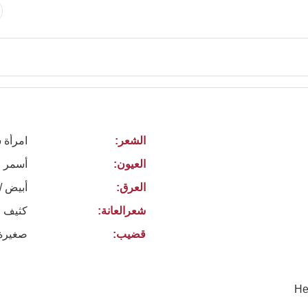
الشعر:
امرأة 
العيون:
أسمر
العرق:
أبيض /
شعرالعانة:
كثيف ا
قضيب:
صغيرة
He