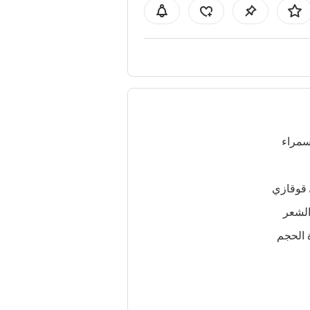
سمراء
 قوقازي
لشعر
 الحجم