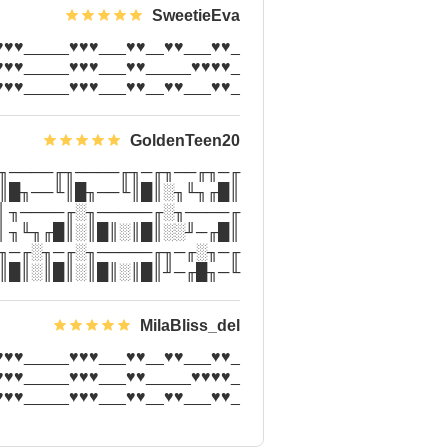
SweetieEva
♥_♥♥____♥♥__♥♥______♥♥____
♥__♥♥___♥♥__♥__♥♥___♥__♥♥_
♥___♥♥__♥♥___♥♥♥_____♥♥♥__
GoldenTeen20
 ║█╙╜╓╜░║█║║█╙──╖║█╙──╖
 ╙─╜╙──╜╙─╜╙────╜╙────╜
║ ║█╙─╖░░║█║░║█║░║█╙╜╓╜
 ╙─╜░░░░╙─────╜░╙─╜╙──╜
 ║█╙─╜█║║█║░║█║░║█║░║█║
 ░░╙─╜░░╙─────╜░╙─────╜
MilaBliss_del
♥_♥♥____♥♥__♥♥______♥♥____
♥__♥♥___♥♥__♥__♥♥___♥__♥♥_
♥___♥♥__♥♥___♥♥♥_____♥♥♥__