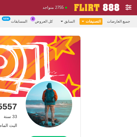
2755 متواجد
جميع العارضات
التصنيفات
السابق
كل العروض
المسابقات
5557
33 سنة
البث الماضي: 12 م