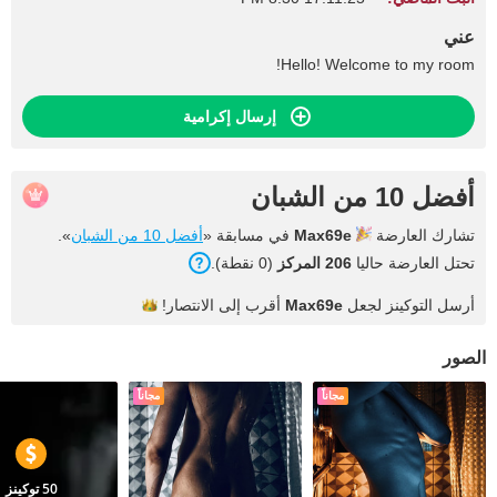
عني
Hello! Welcome to my room!
إرسال إكرامية
أفضل 10 من الشبان
تشارك العارضة
Max69e
في مسابقة «
أفضل 10 من الشبان
».
تحتل العارضة حاليا
206 المركز
(0 نقطة).
أرسل التوكينز لجعل
Max69e
أقرب إلى
الانتصار!
الصور
مجاناً
مجاناً
50 توكينز