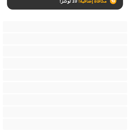
مكافأة إضافية!
10 توكنز!
آسيوي
أفضل عارضات الدردشة الخاصة
اطلاق السوائل
الأدوات
الجدة
الجنس العبودي
الصبايا
اللاتينيات
المراهقين 18‏+