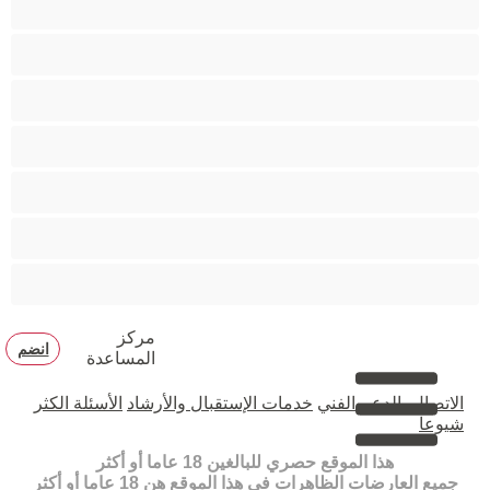
مدخنات
مفتولة العضلات
ممتلئات الجسم
ممثلة أفلام إباحية
ناضج
هنود
مركز
انضم
المساعدة
الاتصال بالدعم الفني
خدمات الإستقبال والأرشاد
الأسئلة الكثر
شيوعا
هذا الموقع حصري للبالغين 18 عاما أو أكثر
جميع العارضات الظاهرات في هذا الموقع هن 18 عاما أو أكثر