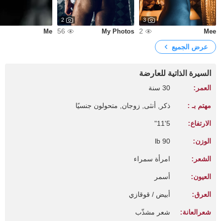
2
3
56
2
Me
My Photos
Mee
عرض الجميع
السيرة الذاتية للعارضة
العمر:
30 سنة
مهتم بـ :
ذكر, أنثى, زوجان, متحولون جنسيًا
الارتفاع:
5'11"
الوزن:
90 lb
الشعر:
امرأة سمراء
العيون:
أسمر
العرق:
أبيض / قوقازي
شعرالعانة:
شعر مشذّب