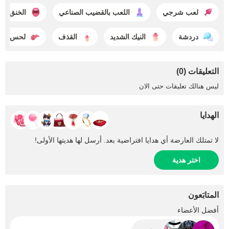
لعب شرجي
اللعب بالقضيب الصناعي
الخنق
دردشة
النيك الشديد
القذف
لحس الم
التعليقات (0)
ليس هنالك تعليقات حتى الان
الهدايا
لا تمتلك العارضة أي هدايا افتراضية بعد. أرسل لها هديتها الأولى!
اختر هدية
المتابَعون
+6
أفضل الأعضاء