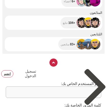
+6
أعضاء
+104
المتابَعون
+104
تتابع
+83
المُتابعين
+83
متابعين
تسجيل
انضم
الدخول
اسم المستخدم الخاص بك:
كلمة المرور الخاصة بك: