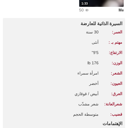
1:33
50
Me
السيرة الذاتية للعارضة
العمر:
30 سنة
مهتم بـ :
أنثى
الارتفاع:
5'9"
الوزن:
176 lb
الشعر:
امرأة سمراء
العيون:
أخضر
العرق:
أبيض / قوقازي
شعرالعانة:
شعر مشذّب
قضيب:
متوسطة الحجم
الإهتمامات