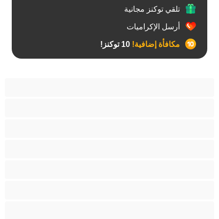
تلقي توكنز مجانية
أرسل الإكراميات
مكافأة إضافية!
10 توكنز!
آسيوي
أفضل عارضات الدردشة الخاصة
اطلاق السوائل
الأدوات
الجدة
الجنس العبودي
الصبايا