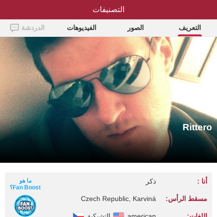
Rittero
التصنيفات
التعريف
الصور
الفيديوهات
الدردشة
Rittero
أنا :
ذكر
ما هو
Fan Boost؟
مسقط الرأس:
Czech Republic, Karviná
اللغات:
american
التشيكية