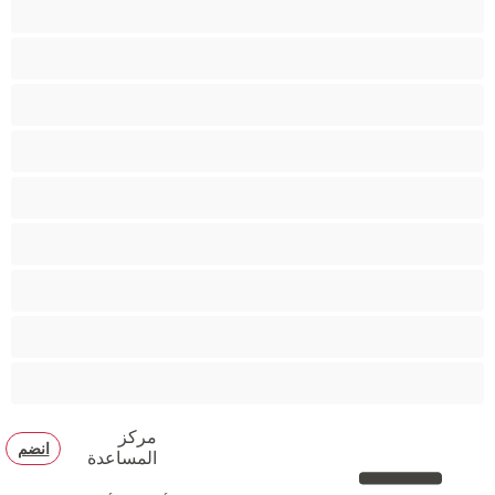
كس محلوق
مؤخرة كبيرة
متوسطة الثديين
مدخنات
مفتولة العضلات
ممتلئات الجسم
ممثلة أفلام إباحية
ناضج
هنود
مركز
انضم
المساعدة