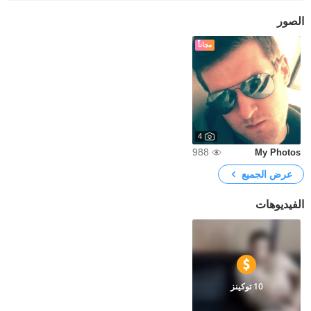
الصور
مجاناً
4
988
My Photos
عرض الجميع
الفيديوهات
10 توكينز