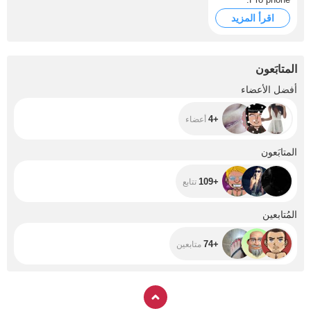
اقرأ المزيد
المتابَعون
+4
أفضل الأعضاء
+4
أعضاء
+109
المتابَعون
+109
تتابع
+74
المُتابعين
+74
متابعين