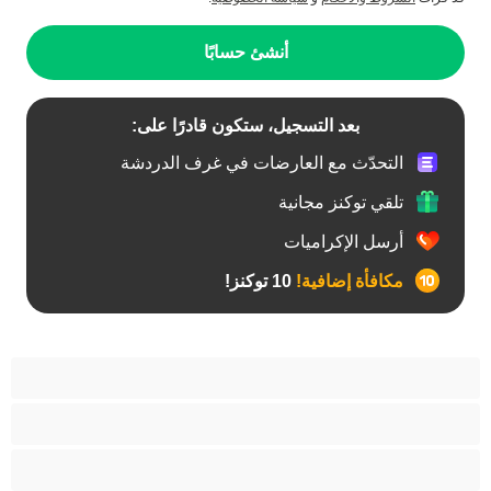
أنشئ حسابًا
بعد التسجيل، ستكون قادرًا على:
التحدّث مع العارضات في غرف الدردشة
تلقي توكنز مجانية
أرسل الإكراميات
مكافأة إضافية!
10 توكنز!
آسيوي
أفضل عارضات الدردشة الخاصة
اطلاق السوائل