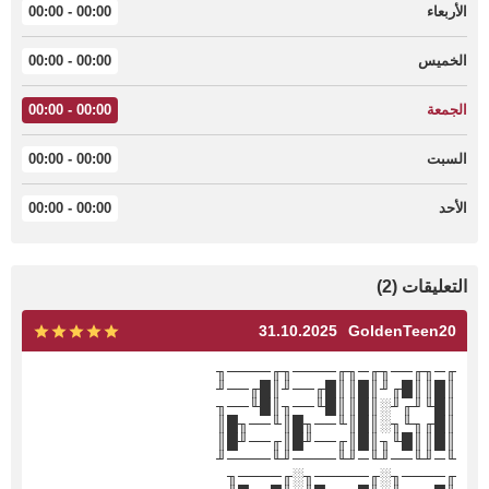
الأربعاء
00:00 - 00:00
الخميس
00:00 - 00:00
الجمعة
00:00 - 00:00
السبت
00:00 - 00:00
الأحد
00:00 - 00:00
التعليقات (2)
31.10.2025
GoldenTeen20
╓─╖╓──╖╓─╖╓────╖╓────╖
║█║║█╓╜║█║║█╓──╜║█╓──╜
║█╙╜╓╜░║█║║█╙──╖║█╙──╖
║█╓╖╙╖░║█║╙──╖█║╙──╖█║
║█║║█╙╖║█║╓──╜█║╓──╜█║
╙─╜╙──╜╙─╜╙────╜╙────╜
╓────╖░╓─────╖░╓────╖