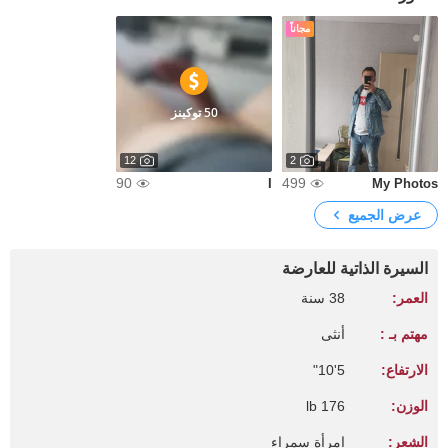
مجاناً
50 توكينز
12
2
90
499
I
My Photos
عرض الجميع
السيرة الذاتية للعارضة
العمر:
38 سنة
مهتم بـ :
أنثى
الارتفاع:
5'10"
الوزن:
176 lb
الشعر:
امرأة سمراء