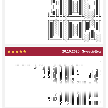
║█╓──╜░║█╓─╖█║░║█╓╖█║
║█╙─╖░░║█║░║█║░║█╙╜╓╜
║█╓─╜░░║█║░║█║░║█╓╖╙╖
║█║░░░░║█╙─╜█║░║█║║█╙╖
╙─╜░░░░╙─────╜░╙─╜╙──╜
╓─╖░╓─╖╓─────╖░╓─╖░╓─╖
║█║░║█║║█╓─╖█║░║█║░║█║
║█╙─╜█║║█║░║█║░║█║░║█║
╙─╖█╓─╜║█║░║█║░║█║░║█║
░░║█║░░║█╙─╜█║░║█╙─╜█║
░░╙─╜░░╙─────╜░╙─────╜
20.10.2025
SweetieEva
.⢠⣴⣶⣶⣷⣶⣴⡤⣄⡀ ⠀⠀⠀⢀⣼⡿⣿⣿⣿⣟⣽⣽⡟⣮⢷⡄
⠀⠀⠀⣿⣿⣟⣿⣿⣿⡟⣿⢻⢧⡿⣺⡇ ⠀⠀⠀⣿⣿⣿⣽⣿⠟⡳⣳⢯⣿⣿⣿⠀⠀⠀⠀⠀⠀ ⠀
💕 ⠀⢀⣾⡿⣿⡕⣭⣶⣿⢹⣯⣿⣿⣿⣿⡗⠀⠀⠀⠀⠀⠀⠀⠀⣀⡀
⠀⢸⡟⣾⣿⡼⣿⣿⣼⢻⣿⣿⣿⣿⣿⠃⠀⠀⠀⠀⢀⡼⠀⣾⡟
⣠⠞⣣⢿⣿⡇⣿⣿⣹⣟⣿⠋⠉⠉⠉⠀⠀⠀⢀⣾⣿⣾⠿⠋
⠜⣴⣿⢿⢟⣵⣟⣿⣧⡻⣿⣀⣀⣀⣀⡀⠀⠀⣼⡟⠁
⠀⠸⣿⣿⡺⣿⣹⣿⣿⣿⣮⡻⣿⣿⣿⣿⣆⢠⣿⡇
⠀⠀⣸⣿⣿⢹⣿⣽⣿⣿⣿⣷⢹⣿⣿⣿⣿⣾⣿⡇
⠀⠔⣿⢟⣽⣿⣿⢧⣿⣿⣿⣫⣾⣿⣿⣿⣿⣿⣿⡇
⠀⠎⣰⣼⣿⣿⣿⣿⣿⣿⢱⣿⣿⣿⣿⣿⣿⣿⣿⡇
⠀⠈⢛⠿⣿⡹⣿⣿⣿⣿⣿⣿⣿⣿⣿⣿⣿⣿⣿⠃⠀⠀⠀⠀
⠀⠎⡕⠚⠁⡩⢻⣿⣿⣿⣿⣿⣿⣿⣿⣿⣿⣿⡟