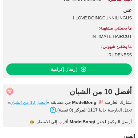
عني
I LOVE DOINGCUNNILINGUS
ما يجعلني مشتهية:
INTIMATE HAIRCUT
ما يطفئ شهوتي:
RUDENESS
إرسال إكرامية
أفضل 10 من الشبان
تشارك العارضة
ModelBongi
في مسابقة «
أفضل 10 من الشبان
».
تحتل العارضة حاليا
1117 المركز
(0 نقطة).
أرسل التوكينز لجعل
ModelBongi
أقرب إلى
الانتصار!
الصور