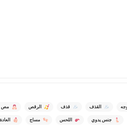
وجه
القذف
قذف
الرقص
مص ا
جنس يدوي
اللحس
مساج
العادة