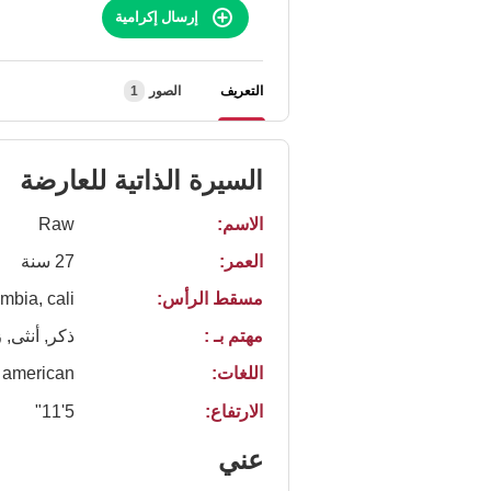
إرسال إكرامية
التعريف
الصور
1
السيرة الذاتية للعارضة
الاسم:
Raw
العمر:
27 سنة
مسقط الرأس:
mbia, cali
مهتم بـ :
ذكر, أنثى, 
اللغات:
american
الارتفاع:
5'11"
عني