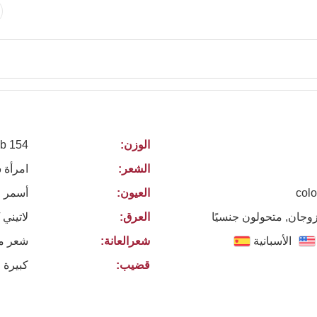
الوزن:
154 lb
الشعر:
امرأة 
colo
العيون:
أسمر
زوجان, متحولون جنسيًا
العرق:
لاتيني 
الأسبانية
شعرالعانة:
شعر م
قضيب:
كبيرة 