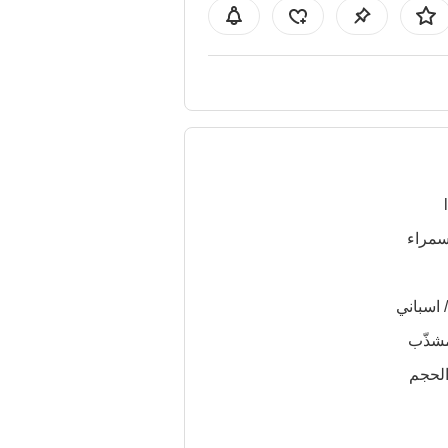
سمراء
/ اسباني
شذّب
الحجم