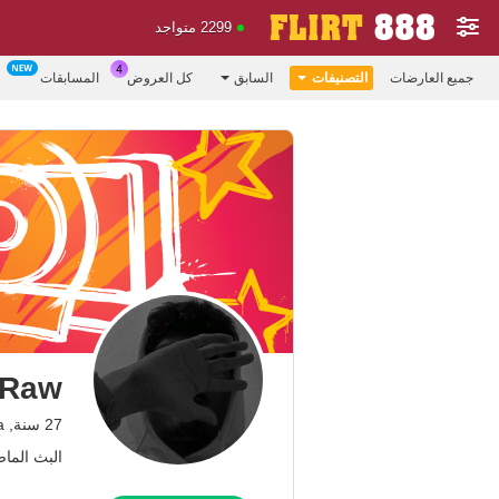
2299 متواجد
جميع العارضات
التصنيفات
السابق
كل العروض
المسابقات
yRaw
27 سنة, colombia
البث الماضي: 6.09.25