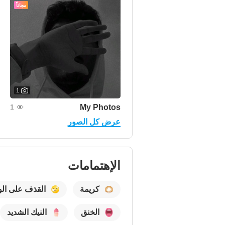
مجاناً
1
My Photos
1
عرض كل الصور
الإهتمامات
كريمة
القذف على ال
الخنق
النيك الشديد