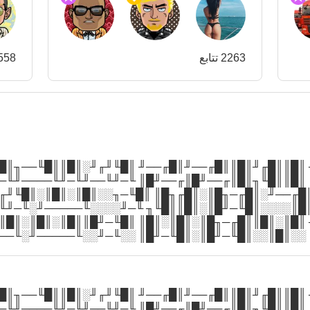
2263 تتابع
558 متابعي
──╖╓─╖╓────╖╓────╖ ║█║║█╓╜║█║║█╓──╜║█╓──╜
╙╖░║█║╙──╖█║╙──╖█║ ║█║║█╙╖║█║╓──╜█║╓──╜█║
────╖░╓─────╖░╓────╖ ║█╓──╜░║█╓─╖█║░║█╓╖█
─╜░░║█║░║█║░║█╓╖╙╖ ║█║░░░░║█╙─╜█║░║█║║█╙╖
╓─╖╓─────╖░╓─╖░╓─╖ ║█║░║█║║█╓─╖█║░║█║░║█║
╓─╜║█║░║█║░║█║░║█║ ░░║█║░░║█╙─╜█║░║█╙─╜█║
──╖╓─╖╓────╖╓────╖ ║█║║█╓╜║█║║█╓──╜║█╓──╜
╙╖░║█║╙──╖█║╙──╖█║ ║█║║█╙╖║█║╓──╜█║╓──╜█║