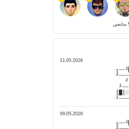
ن
11.05.2026
╓─╖╓
║█╓╖
╓
║█╓
╓─╖░
╙─╖█
09.05.2026
╓─╖╓
║█╓╖