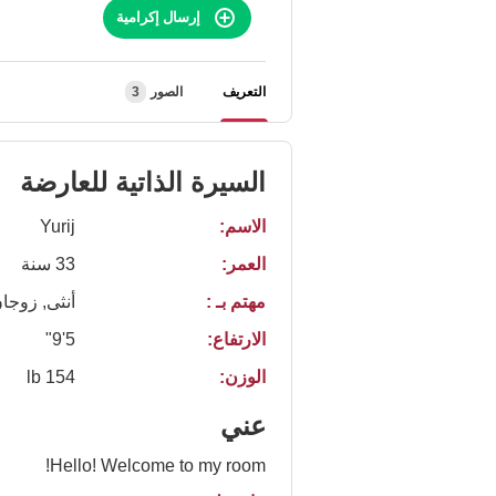
إرسال إكرامية
التعريف
الصور
3
السيرة الذاتية للعارضة
الاسم:
Yurij
العمر:
33 سنة
مهتم بـ :
أنثى, زوجا
الارتفاع:
5'9"
الوزن:
154 lb
عني
Hello! Welcome to my room!