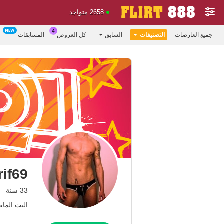
2658 متواجد
جميع العارضات
التصنيفات
السابق
كل العروض
المسابقات
rif69
33 سنة
البث الماضي: 2.09.23