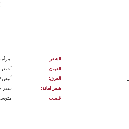
الشعر:
امرأة 
العيون:
أخضر
ن
العرق:
أبيض /
شعرالعانة:
شعر م
قضيب:
متوسط