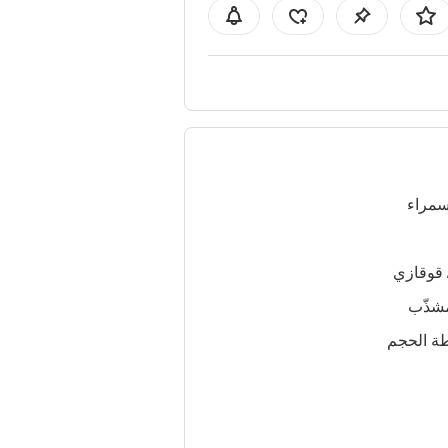
سمراء
 قوقازي
شذّب
ة الحجم