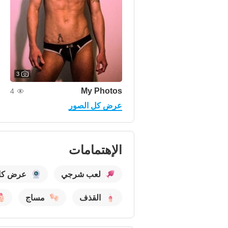
3
My Photos
4
عرض كل الصور
الإهتمامات
لعب شرجي
عرض كام
القذف
مساج