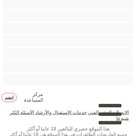
متوسطة الثديين
مدخنات
مفتولة العضلات
ممتلئات الجسم
ممثلة أفلام إباحية
ناضج
هنود
مركز
انضم
المساعدة
الاتصال بالدعم الفني
خدمات الإستقبال والأرشاد
الأسئلة الكثر
شيوعا
هذا الموقع حصري للبالغين 18 عاما أو أكثر
جميع العارضات الظاهرات في هذا الموقع هن 18 عاما أو أكثر