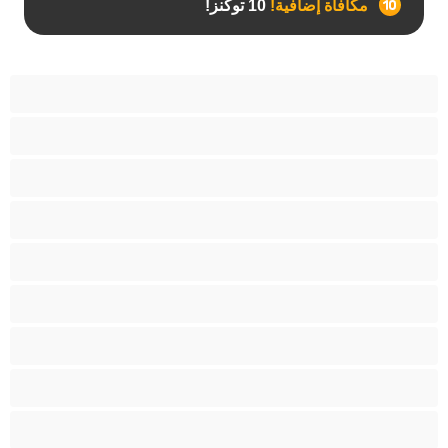
مكافأة إضافية!
10 توكنز!
آسيوي
أفضل عارضات الدردشة الخاصة
اطلاق السوائل
الأدوات
الجدة
الجنس العبودي
الصبايا
اللاتينيات
المراهقين +18