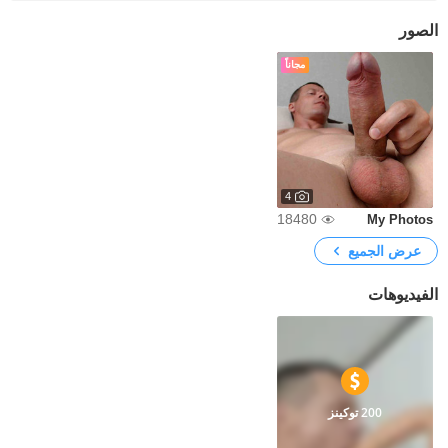
الصور
مجاناً
4
18480
My Photos
عرض الجميع
الفيديوهات
200 توكينز