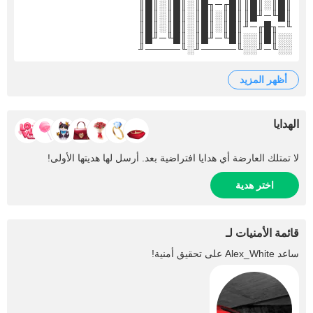
║█║░║█║║█╓─╖█║░║█║░║█║
║█╙─╜█║║█║░║█║░║█║░║█║
╙─╖█╓─╜║█║░║█║░║█║░║█║
░░║█║░░║█╙─╜█║░║█╙─╜█║
░░╙─╜░░╙─────╜░╙─────╜
أظهر المزيد
الهدايا
لا تمتلك العارضة أي هدايا افتراضية بعد. أرسل لها هديتها الأولى!
اختر هدية
قائمة الأمنيات لـ
ساعد
Alex_White
على تحقيق أمنية!