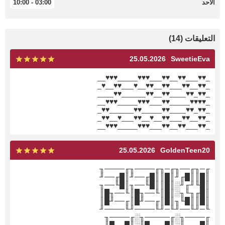
الأحد
03:00 - 10:00
التعليقات (14)
25.05.2026
SweetieEva
_♥♥___♥♥__♥♥___♥♥♥_____♥♥♥__
_♥♥__♥♥___♥♥__♥♥__♥___♥♥__♥_
_♥♥_♥♥____♥♥__♥♥______♥♥____
_♥♥♥♥_____♥♥___♥♥♥_____♥♥♥__
_♥♥_♥♥____♥♥_____♥♥______♥♥_
_♥♥__♥♥___♥♥__♥__♥♥___♥__♥♥_
_♥♥___♥♥__♥♥___♥♥♥_____♥♥♥__
25.05.2026
GoldenTeen20
╓─╖╓──╖╓─╖╓────╖╓────╖
║█║║█╓╜║█║║█╓──╜║█╓──╜
║█╙╜╓╜░║█║║█╙──╖║█╙──╖
║█╓╖╙╖░║█║╙──╖█║╙──╖█║
║█║║█╙╖║█║╓──╜█║╓──╜█║
╙─╜╙──╜╙─╜╙────╜╙────╜
╓────╖░╓─────╖░╓────╖