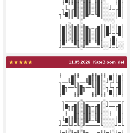
║█╓──╜░║█╓─╖█║░║█╓╖█║
║█╙─╖░░║█║░║█║░║█╙╜╓╜
║█╓─╜░░║█║░║█║░║█╓╖╙╖
║█║░░░░║█╙─╜█║░║█║║█╙╖
╙─╜░░░░╙─────╜░╙─╜╙──╜
╓─╖░╓─╖╓─────╖░╓─╖░╓─╖
║█║░║█║║█╓─╖█║░║█║░║█║
║█╙─╜█║║█║░║█║░║█║░║█║
╙─╖█╓─╜║█║░║█║░║█║░║█║
░░║█║░░║█╙─╜█║░║█╙─╜█║
░░╙─╜░░╙─────╜░╙─────╜
11.05.2026
KateBloom_del
╓─╖╓──╖╓─╖╓────╖╓────╖
║█║║█╓╜║█║║█╓──╜║█╓──╜
║█╙╜╓╜░║█║║█╙──╖║█╙──╖
║█╓╖╙╖░║█║╙──╖█║╙──╖█║
║█║║█╙╖║█║╓──╜█║╓──╜█║
╙─╜╙──╜╙─╜╙────╜╙────╜
╓────╖░╓─────╖░╓────╖
║█╓──╜░║█╓─╖█║░║█╓╖█║
║█╙─╖░░║█║░║█║░║█╙╜╓╜
║█╓─╜░░║█║░║█║░║█╓╖╙╖
║█║░░░░║█╙─╜█║░║█║║█╙╖
╙─╜░░░░╙─────╜░╙─╜╙──╜
╓─╖░╓─╖╓─────╖░╓─╖░╓─╖