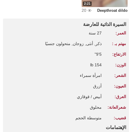
2:21
20
Deepthroat dildo
السيرة الذاتية للعارضة
العمر:
27 سنة
مهتم بـ :
ذكر, أنثى, زوجان, متحولون جنسيًا
الارتفاع:
5'9"
الوزن:
154 lb
الشعر:
امرأة سمراء
العيون:
أزرق
العرق:
أبيض / قوقازي
شعرالعانة:
محلوق
قضيب:
متوسطة الحجم
الإهتمامات