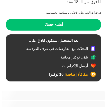
أنا فوق سن الـ 18 سنة.
قد قرأت
الشروط والأحكام
و
سياسة الخصوصية
.
أنشئ حسابًا
بعد التسجيل، ستكون قادرًا على:
التحدّث مع العارضات في غرف الدردشة
تلقي توكنز مجانية
أرسل الإكراميات
مكافأة إضافية!
10 توكنز!
آسيوي
أفضل عارضات الدردشة الخاصة