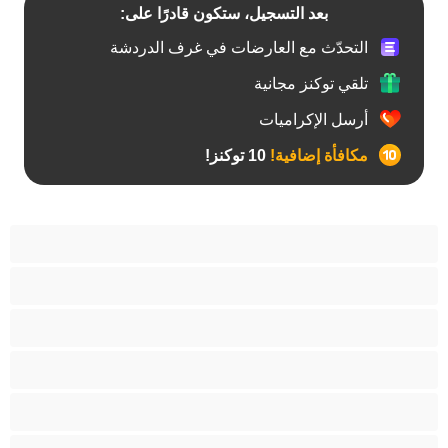
بعد التسجيل، ستكون قادرًا على:
التحدّث مع العارضات في غرف الدردشة
تلقي توكنز مجانية
أرسل الإكراميات
مكافأة إضافية!
10 توكنز!
آسيوي
أفضل عارضات الدردشة الخاصة
اطلاق السوائل
الأدوات
الجدة
الجنس العبودي