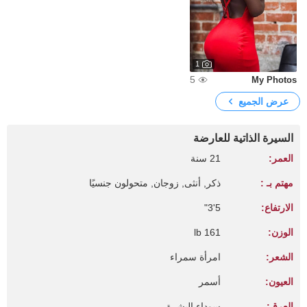
1
5
My Photos
عرض الجميع
السيرة الذاتية للعارضة
العمر:
21 سنة
مهتم بـ :
ذكر, أنثى, زوجان, متحولون جنسيًا
الارتفاع:
5'3"
الوزن:
161 lb
الشعر:
امرأة سمراء
العيون:
أسمر
العرق:
سوداء البشرة