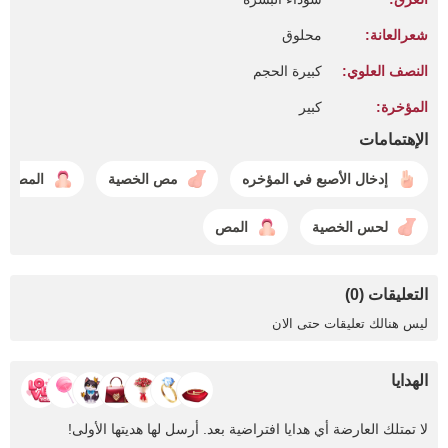
شعرالعانة:
محلوق
النصف العلوي:
كبيرة الحجم
المؤخرة:
كبير
الإهتمامات
إدخال الأصبع في المؤخره
مص الخصية
المص ح
لحس الخصية
المص
التعليقات (0)
ليس هنالك تعليقات حتى الان
الهدايا
لا تمتلك العارضة أي هدايا افتراضية بعد. أرسل لها هديتها الأولى!