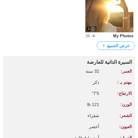
1
36
My Photos
عرض الجميع
السيرة الذاتية للعارضة
العمر:
32 سنة
مهتم بـ :
ذكر
الارتفاع:
5'7"
الوزن:
121 lb
الشعر:
شقراء
العيون:
أخضر
العرق:
أبيض / قوقازي