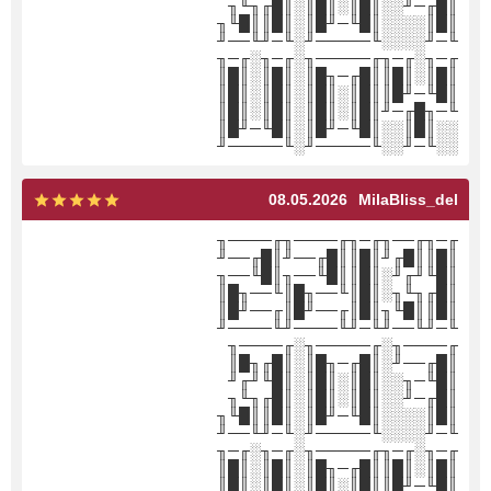
║█╓─╜░░║█║░║█║░║█╓╖╙╖
║█║░░░░║█╙─╜█║░║█║║█╙╖
╙─╜░░░░╙─────╜░╙─╜╙──╜
╓─╖░╓─╖╓─────╖░╓─╖░╓─╖
║█║░║█║║█╓─╖█║░║█║░║█║
║█╙─╜█║║█║░║█║░║█║░║█║
╙─╖█╓─╜║█║░║█║░║█║░║█║
░░║█║░░║█╙─╜█║░║█╙─╜█║
░░╙─╜░░╙─────╜░╙─────╜
08.05.2026
MilaBliss_del
╓─╖╓──╖╓─╖╓────╖╓────╖
║█║║█╓╜║█║║█╓──╜║█╓──╜
║█╙╜╓╜░║█║║█╙──╖║█╙──╖
║█╓╖╙╖░║█║╙──╖█║╙──╖█║
║█║║█╙╖║█║╓──╜█║╓──╜█║
╙─╜╙──╜╙─╜╙────╜╙────╜
╓────╖░╓─────╖░╓────╖
║█╓──╜░║█╓─╖█║░║█╓╖█║
║█╙─╖░░║█║░║█║░║█╙╜╓╜
║█╓─╜░░║█║░║█║░║█╓╖╙╖
║█║░░░░║█╙─╜█║░║█║║█╙╖
╙─╜░░░░╙─────╜░╙─╜╙──╜
╓─╖░╓─╖╓─────╖░╓─╖░╓─╖
║█║░║█║║█╓─╖█║░║█║░║█║
║█╙─╜█║║█║░║█║░║█║░║█║