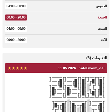
الخميس
00:00 - 04:00
الجمعة
20:00 - 00:00
السبت
00:00 - 04:00
الأحد
20:00 - 00:00
التعليقات (6)
11.05.2026
KateBloom_del
╓─╖╓──╖╓─╖╓────╖╓────╖
║█║║█╓╜║█║║█╓──╜║█╓──╜
║█╙╜╓╜░║█║║█╙──╖║█╙──╖
║█╓╖╙╖░║█║╙──╖█║╙──╖█║
║█║║█╙╖║█║╓──╜█║╓──╜█║
╙─╜╙──╜╙─╜╙────╜╙────╜
╓────╖░╓─────╖░╓────╖
║█╓──╜░║█╓─╖█║░║█╓╖█║
║█╙─╖░░║█║░║█║░║█╙╜╓╜