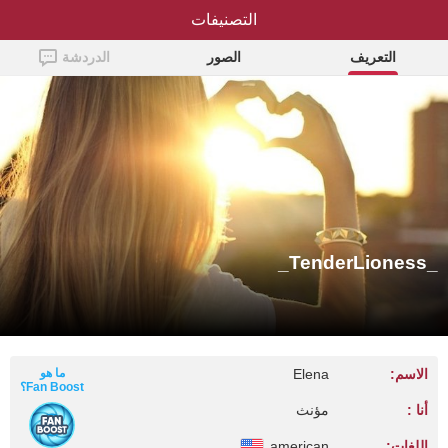
_TenderLioness_
التصنيفات
التعريف
الصور
الدردشة
_TenderLioness_
الاسم:
Elena
ما هو
Fan Boost؟
أنا :
مؤنث
اللغات:
american