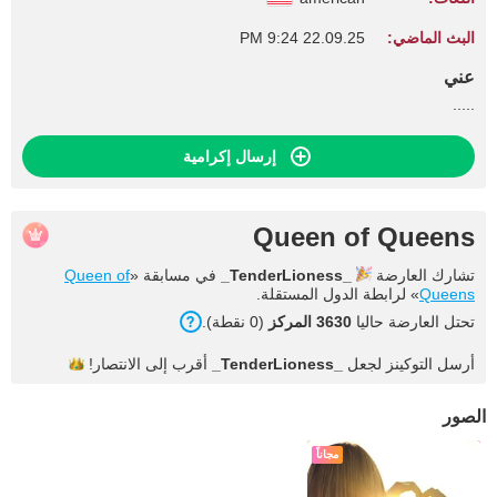
البث الماضي:
22.09.25 9:24 PM
عني
.....
إرسال إكرامية
Queen of Queens
تشارك العارضة
_TenderLioness_
في مسابقة «
Queen of
Queens
» لرابطة الدول المستقلة.
تحتل العارضة حاليا
3630 المركز
(0 نقطة).
أرسل التوكينز لجعل
_TenderLioness_
أقرب إلى
الانتصار!
الصور
مجاناً