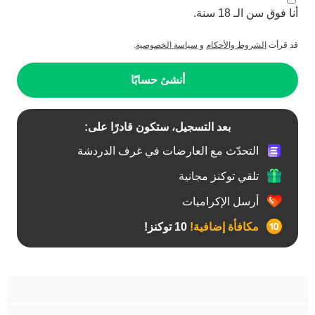
أنا فوق سن الـ 18 سنة.
قد قرأت
الشروط والأحكام
و
سياسة الخصوصية
.
أنشئ حسابًا
بعد التسجيل، ستكون قادرًا على:
التحدّث مع العارضات في غرف الدردشة
تلقي توكنز مجانية
أرسل الإكراميات
مكافأة إضافية!
10 توكنز!
آسيوي
أفضل عارضات الدردشة الخاصة