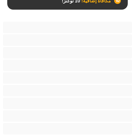
مكافأة إضافية!
10 توكنز!
آسيوي
أفضل عارضات الدردشة الخاصة
اطلاق السوائل
الأدوات
الجدة
الجنس العبودي
الصبايا
اللاتينيات
المراهقين 18‏+