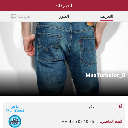
التصنيفات
MasTurbator_8
التعريف
الصور
الدردشة
MasTurbator_8
أنا :
ذكر
ما هو
Fan Boost؟
البث الماضي:
03.10.25 4:55 AM