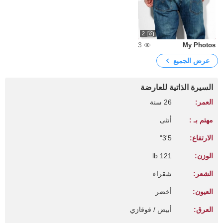
2
3
My Photos
عرض الجميع
السيرة الذاتية للعارضة
العمر:
26 سنة
مهتم بـ :
أنثى
الارتفاع:
5'3"
الوزن:
121 lb
الشعر:
شقراء
العيون:
أخضر
العرق:
أبيض / قوقازي