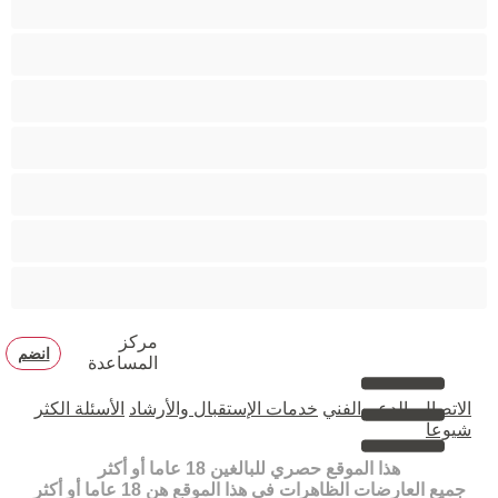
مدخنات
مفتولة العضلات
ممتلئات الجسم
ممثلة أفلام إباحية
ناضج
هنود
مركز
انضم
المساعدة
الاتصال بالدعم الفني
خدمات الإستقبال والأرشاد
الأسئلة الكثر
شيوعا
هذا الموقع حصري للبالغين 18 عاما أو أكثر
جميع العارضات الظاهرات في هذا الموقع هن 18 عاما أو أكثر