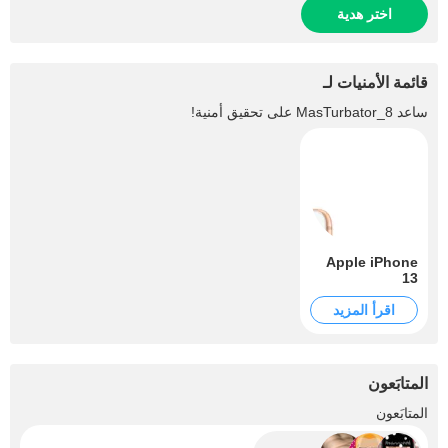
اختر هدية
قائمة الأمنيات لـ
ساعد
MasTurbator_8
على تحقيق أمنية!
Apple iPhone
13
اقرأ المزيد
المتابَعون
+102
المتابَعون