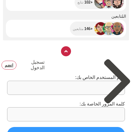
+102
تتابع
+146
المُتابعين
+146
متابعين
تسجيل
انضم
الدخول
اسم المستخدم الخاص بك:
كلمة المرور الخاصة بك: