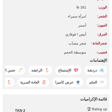
الوزن:
161 lb
الشعر:
امرأة سمراء
العيون:
أسمر
العرق:
أبيض / قوقازي
شعرالعانة:
شعر مشذّب
قضيب:
متوسطة الحجم
الإهتمامات
دردشة
الإستمتاع
الرعشه
جنس الأقدا
الحلم
عرض كاميرا
العادة السرية
جنس
قائمة الإكراميات
Rating up 🏆
2 TKN