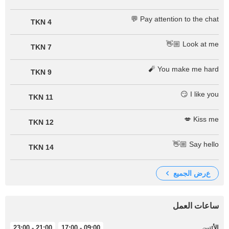
Pay attention to the chat 💬
4 TKN
Look at me 👋🏼
7 TKN
You make me hard 🧨
9 TKN
I like you 😏
11 TKN
Kiss me 💋
12 TKN
Say hello 👋🏼
14 TKN
عرض الجميع
ساعات العمل
الأثنين
09:00 - 17:00
21:00 - 23:00