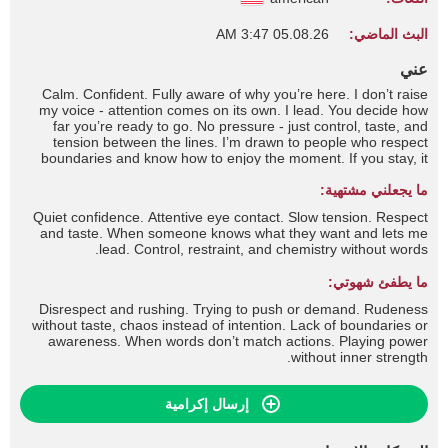
البث الماضي:
05.08.26 3:47 AM
عني
Calm. Confident. Fully aware of why you’re here. I don’t raise
my voice - attention comes on its own. I lead. You decide how
far you’re ready to go. No pressure - just control, taste, and
tension between the lines. I’m drawn to people who respect
boundaries and know how to enjoy the moment. If you stay, it
means my rhythm suits you. I don’t rush. I don’t persuade. The
ما يجعلني مشتهية:
weak pass by. The strong linger.
Quiet confidence. Attentive eye contact. Slow tension. Respect
and taste. When someone knows what they want and lets me
lead. Control, restraint, and chemistry without words.
ما يطفئ شهوتي:
Disrespect and rushing. Trying to push or demand. Rudeness
without taste, chaos instead of intention. Lack of boundaries or
awareness. When words don’t match actions. Playing power
without inner strength.
إرسال إكرامية