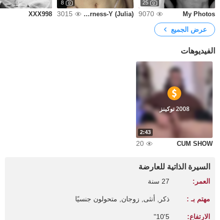
8
25
3015
9070
XXX998
Tenderness-Y (Julia)
My Photos
عرض الجميع
الفيديوهات
2008 توكينز
2:43
20
CUM SHOW
السيرة الذاتية للعارضة
العمر:
27 سنة
مهتم بـ :
ذكر, أنثى, زوجان, متحولون جنسيًا
الارتفاع:
5'10"