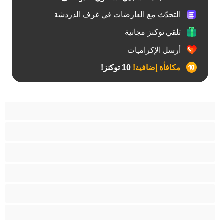
التحدّث مع العارضات في غرف الدردشة
تلقي توكنز مجانية
أرسل الإكراميات
مكافأة إضافية!
10 توكنز!
آسيوي
أفضل عارضات الدردشة الخاصة
اطلاق السوائل
الأدوات
الجدة
الجنس العبودي