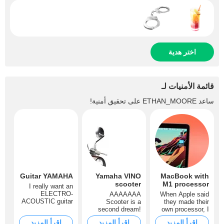
اختر هدية
قائمة الأمنيات لـ
ساعد
ETHAN_MOORE
على تحقيق أمنية!
Guitar YAMAHA
Yamaha VINO
MacBook with
scooter
M1 processor
I really want an
ELECTRO-
AAAAAAA
When Apple said
ACOUSTIC guitar
Scooter is a
they made their
from YAMAHA
second dream!
own processor, I
with a cutaway on
Especially from
thought: what did
اقرأ المزيد
اقرأ المزيد
اقرأ المزيد
the deck! In