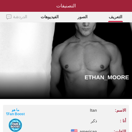
التصنيفات
ETHAN_MOORE
التعريف
الصور
الفيديوهات
الدردشة
ETHAN_MOORE
الاسم:
Itan
ما هو
Fan Boost؟
أنا :
ذكر
اللغات:
american