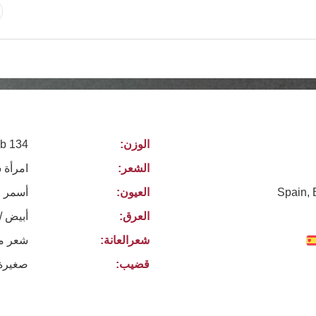
الوزن:
134 lb
الشعر:
امرأة 
Spain, 
العيون:
أسمر
العرق:
أبيض /
شعرالعانة:
شعر م
قضيب:
صغيرة