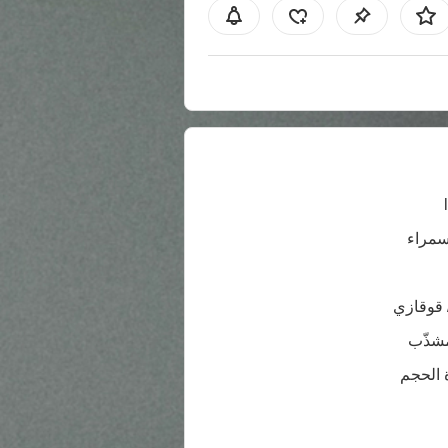
سمراء
 قوقازي
شذّب
 الحجم