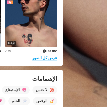
مجاناً
14
s
just me)
2
عرض كل الصور
الإهتمامات
لا جنس
الإستمتاع
الرقص
الحلم