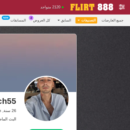
2120 متواجد
جميع العارضات
التصنيفات
السابق
كل العروض
المسابقات
ch55
26 سنة, Spain
البث الماضي: 7.09.25