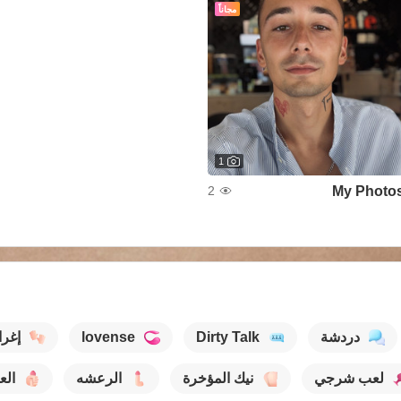
مجاناً
1
My Photo
2
دردشة
Dirty Talk
lovense
إغرا
لعب شرجي
نيك المؤخرة
الرعشه
الع