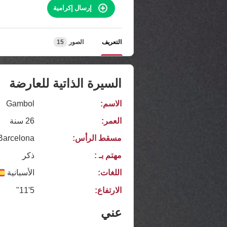
إرسال إكرامية
التعريف
الصور
15
السيرة الذاتية للعارضة
الاسم:
Gambol
العمر:
26 سنة
مسقط الرأس:
Barcelona
مهتم بـ :
ذكر
اللغات:
الأسبانية
الارتفاع:
5'11"
عني