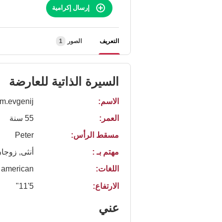
إرسال إكرامية
التعريف
الصور
1
السيرة الذاتية للعارضة
الاسم:
m.evgenij
العمر:
55 سنة
مسقط الرأس:
Peter
مهتم بـ :
أنثى, زوجا
اللغات:
american
الارتفاع:
5'11"
عني