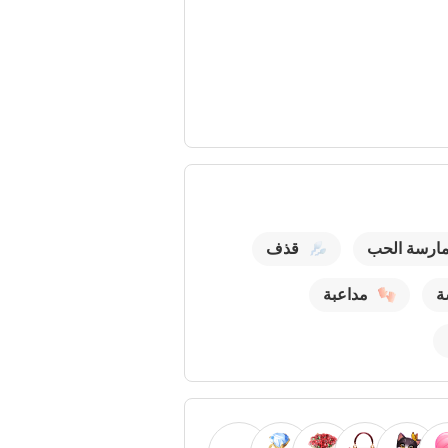
ارسة الحب
قذف
ة
مداعبة