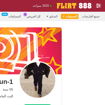
3029 متواجد
جميع العارضات
التصنيفات
السابق
كل العروض
المسابقات
un-1
55 سنة
البث الماضي: 5.06.26