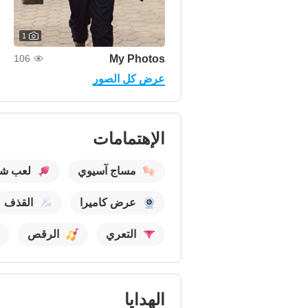
1
My Photos
106
عرض كل الصور
الإهتمامات
مساج آسيوي
لعب ش
عرض كاميرا
القذف
التعري
الرقص
الهدايا