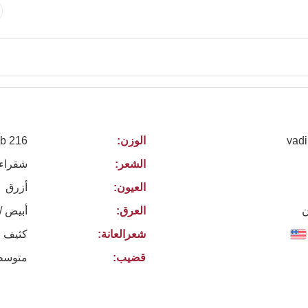
vadi
الوزن:
216 lb
الشعر:
شقراء
العيون:
أزرق
ن
العرق:
أبيض /
شعرالعانة:
كثيف ا
قضيب:
متوسط