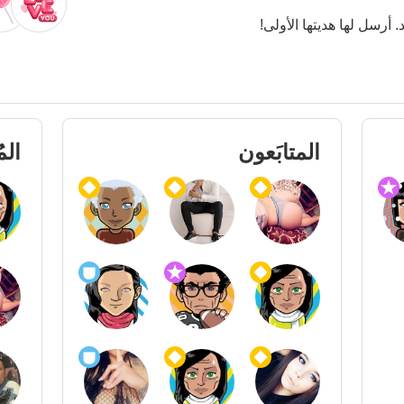
. أرسل لها هديتها الأولى!
المتابَعون
الم