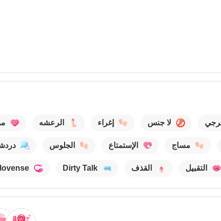
رجي
لا جنس
إغراء
الرعشه
مم
مساج
الإستمتاع
الجلوس
دردش
التقبيل
القذف
Dirty Talk
lovense