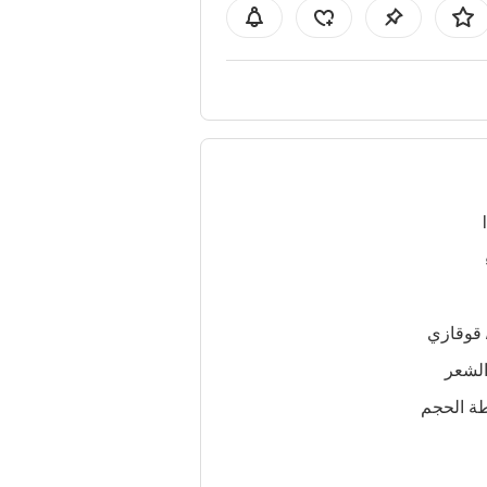
 قوقازي
لشعر
ة الحجم