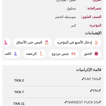
شعرالعانة:
محلوق
النصف العلوي:
متوسطة الحجم
المؤخرة:
كبير
الإهتمامات
إدخال الأصبع في المؤخره
المص حتى الأعماق
ق
الخنق
جنس مزدوج
الرعشه
اللعب ب
قائمة الإكراميات
💕FAP TAX💕
2 TKN
💕PM💕
7 TKN
💕HARDEST FUCK 5S💕
11 TKN