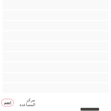
كس محلوق
مؤخرة كبيرة
متوسطة الثديين
مدخنات
مفتولة العضلات
ممتلئات الجسم
ممثلة أفلام إباحية
ناضج
هنود
مركز
انضم
المساعدة