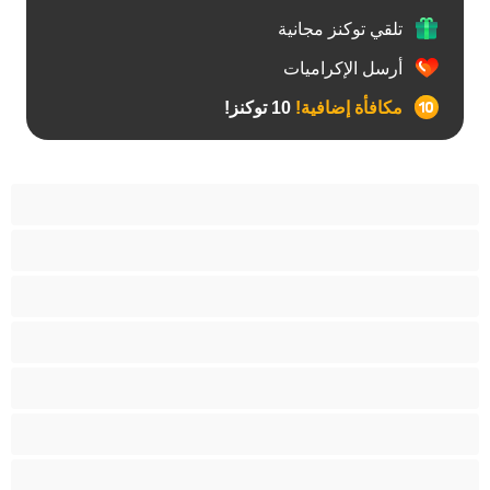
تلقي توكنز مجانية
أرسل الإكراميات
مكافأة إضافية!
10 توكنز!
آسيوي
أفضل عارضات الدردشة الخاصة
اطلاق السوائل
الأدوات
الجدة
الجنس العبودي
الصبايا