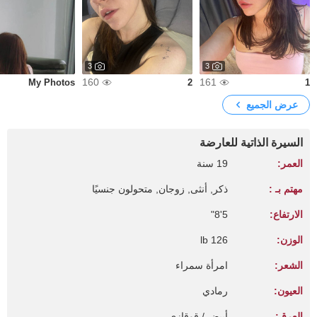
3
3
160
161
My Photos
2
1
عرض الجميع
السيرة الذاتية للعارضة
العمر:
19 سنة
مهتم بـ :
ذكر, أنثى, زوجان, متحولون جنسيًا
الارتفاع:
5'8"
الوزن:
126 lb
الشعر:
امرأة سمراء
العيون:
رمادي
العرق:
أبيض / قوقازي