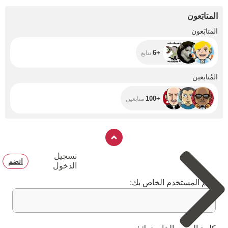
المتابَعون
+6
المتابَعون
+6
تتابع
+100
المُتابعين
+100
متابعين
تسجيل
انضم
الدخول
اسم المستخدم الخاص بك: