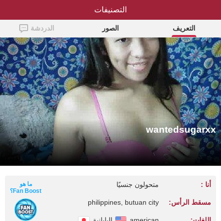
التصنيفات
wantedsugarxx
التعريف
الصور
الدردشة
wantedsugarxx
أنا :
متحولون جنسيًا
ما هو
Fan Boost؟
مسقط الرأس:
philippines, butuan city
اللغات:
american
اليابانية