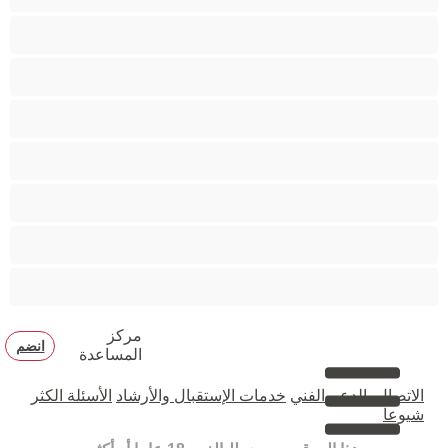
متوسطة الثديين
مدخنات
مفتولة العضلات
ممتلئات الجسم
ممثلة أفلام إباحية
ناضج
هنود
مركز
انضم
المساعدة
الاتصال بالدعم الفني
خدمات الإستقبال والأرشاد
الأسئلة الكثر
شيوعا