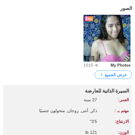
الصور
مجاناً
1
1015
My Photos
عرض الجميع
السيرة الذاتية للعارضة
العمر:
27 سنة
مهتم بـ :
ذكر, أنثى, زوجان, متحولون جنسيًا
الارتفاع:
5'3"
الوزن:
121 lb