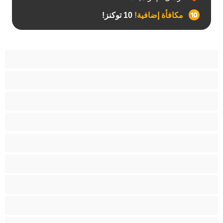
مكافأة إضافية!
10 توكنز!
آسيوي
أفضل عارضات الدردشة الخاصة
اطلاق السوائل
الأدوات
الجدة
الجنس العبودي
الصبايا
اللاتينيات
المراهقين +18