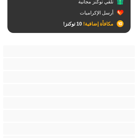
تلقي توكنز مجانية
أرسل الإكراميات
مكافأة إضافية!
10 توكنز!
آسيوي
أفضل عارضات الدردشة الخاصة
اطلاق السوائل
الأدوات
الجدة
الجنس العبودي
الصبايا