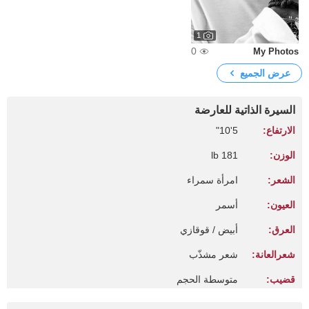
1
0
My Photos
عرض الجميع
السيرة الذاتية للعارضة
الارتفاع:
5'10"
الوزن:
181 lb
الشعر:
امرأة سمراء
العيون:
أسمر
العرق:
أبيض / قوقازي
شعرالعانة:
شعر مشذّب
قضيب:
متوسطة الحجم