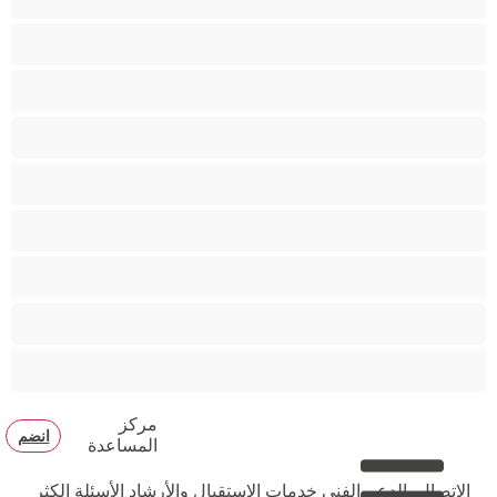
مؤخرة كبيرة
متوسطة الثديين
مدخنات
مفتولة العضلات
ممتلئات الجسم
ممثلة أفلام إباحية
ناضج
هنود
مركز
انضم
المساعدة
الاتصال بالدعم الفني
خدمات الإستقبال والأرشاد
الأسئلة الكثر