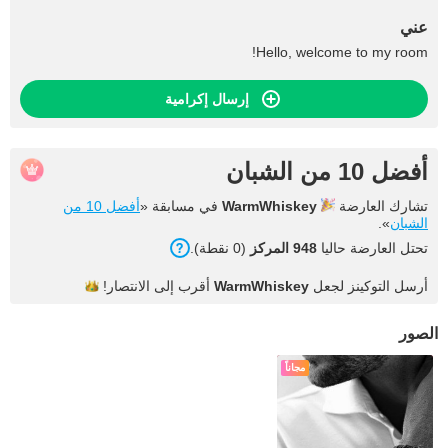
عني
Hello, welcome to my room!
إرسال إكرامية
أفضل 10 من الشبان
تشارك العارضة
WarmWhiskey
في مسابقة «
أفضل 10 من
الشبان
».
تحتل العارضة حاليا
948 المركز
(0 نقطة).
أرسل التوكينز لجعل
WarmWhiskey
أقرب إلى
الانتصار!
الصور
مجاناً