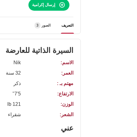
إرسال إكرامية
التعريف
الصور
3
السيرة الذاتية للعارضة
الاسم:
Nik
العمر:
32 سنة
مهتم بـ :
ذكر
الارتفاع:
5'7"
الوزن:
121 lb
الشعر:
شقراء
عني