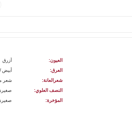
العيون:
أزرق
العرق:
أبيض /
شعرالعانة:
شعر م
النصف العلوي:
صغيرة
المؤخرة:
صغيرة