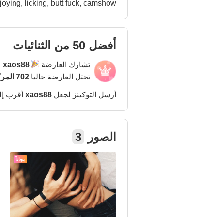
joying, licking, butt fuck, camshow.
أفضل 50 من الثنائيات
تشارك العارضة
xaos88
ف
تحتل العارضة حاليا
702 المركز
أرسل التوكينز لجعل
xaos88
أقرب إ
الصور
3
مجاناً