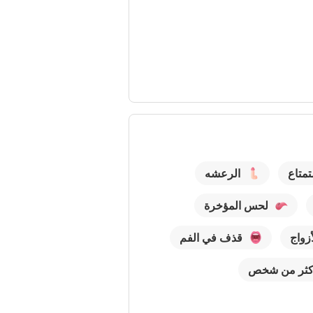
تمتاع
الرعشه
لحس المؤخرة
زواج
قذف في الفم
أكثر من شخص