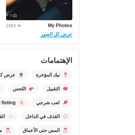
3
My Photos
1553
عرض كل الصور
الإهتمامات
نيك المؤخرة
عرض كام
التقبيل
اللحس
لعب شرجي
 fisting
القذف في الداخل
الق
المص حتى الأعماق
م