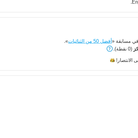
En
ي مسابقة «
أفضل 50 من الثنائيات
».
(0 نقطة).
لى
الانتصار!