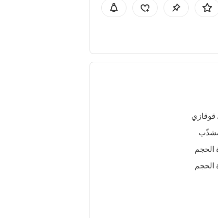
 قوقازي
شذّب
 الحجم
 الحجم