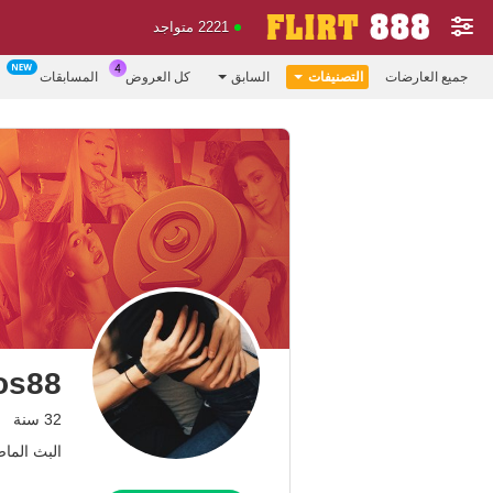
2221 متواجد
جميع العارضات
التصنيفات
السابق
كل العروض
المسابقات
os88
32 سنة
البث الماضي: 12.02.26