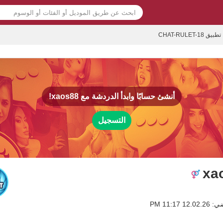
تطبيق CHAT-RULET-18
أنشئ حسابًا وابدأ الدردشة مع
xaos88!
التسجيل
xa
 11:17 PM